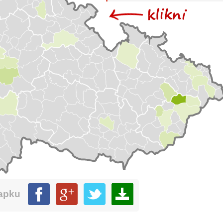
mapku