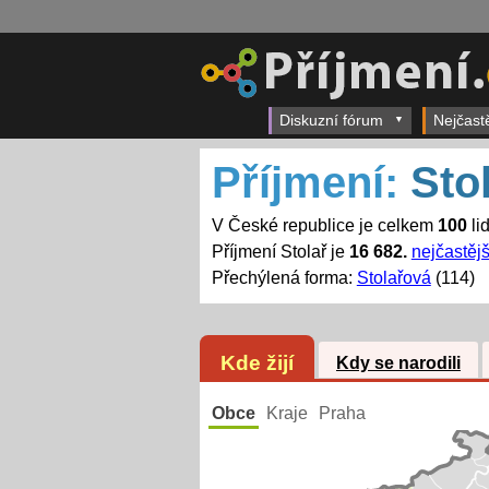
Diskuzní fórum
Nejčast
Příjmení:
Sto
V České republice je celkem
100
lid
Příjmení Stolař je
16 682.
nejčastějš
Přechýlená forma:
Stolařová
(114)
Kde žijí
Kdy se narodili
Obce
Kraje
Praha