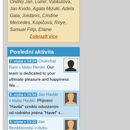
Ondřej Jan
,
Lumír
,
Valikulova
,
Jan Kvido
,
Agata Mizuki
,
Adela
Gaia
,
Jordanis
,
Cristine
Mercedes
,
Kopičová
,
Roye
,
Samuel Filip
,
Elaine
Zobrazit více
Poslední aktivita
Chanchal
7. srpna v 14:24
Rani v klubu Henim:
Our
team is dedicated to your
ultimate pleasure and happiness.
We…
Jan Havlát
6. srpna v 14:54
v klubu Havlát:
Příjmení
"Havlát" vzniklo odvozením
od rodného jména "Havel" s…
Jan
5. srpna v 13:22
Bezděkovský v klubu