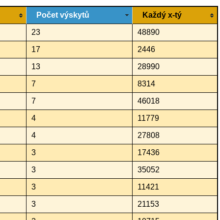
Počet výskytů
Každý x-tý
23
48890
17
2446
13
28990
7
8314
7
46018
4
11779
4
27808
3
17436
3
35052
3
11421
3
21153