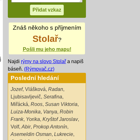
Znáš někoho s příjmením
Stolař
?
Pošli mu jeho mapu!
Najdi
rýmy na slovo Stolař
a napiš
báseň.
(Rýmovač.cz)
Poslední hledání
Jozef
,
Vlášková
,
Radan
,
Ljubisavljevič
,
Serafina
,
Miřácká
,
Roos
,
Susan Viktoria
,
Luiza-Monika
,
Vanya
,
Robin
Frank
,
Yorika
,
Kryštof Jaroslav
,
Volf
,
Abir
,
Prokop Antonín
,
Asemeldin Osman
,
Lukrecie
,