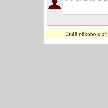
Znáš někoho s př