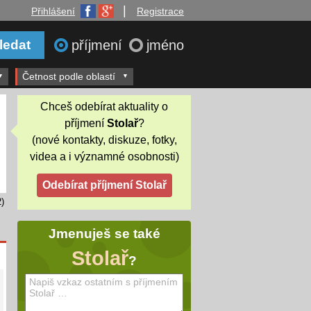
|
Přihlášení
Registrace
příjmení
jméno
Četnost podle oblastí
Chceš odebírat aktuality o
příjmení
Stolař
?
(nové kontakty, diskuze, fotky,
videa a i významné osobnosti)
)
Jmenuješ se také
Stolař
?