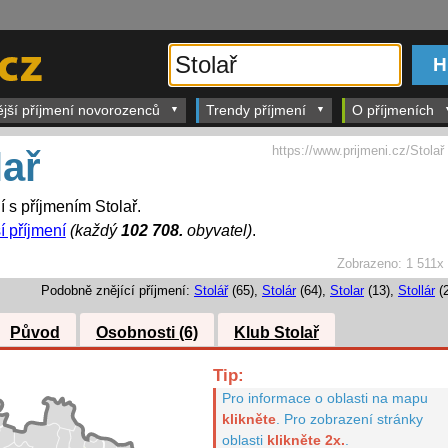
ější příjmení novorozenců
Trendy příjmení
O příjmeních
https://www.prijmeni.cz/Stolař
lař
í s příjmením Stolař.
í příjmení
(každý
102 708.
obyvatel)
.
Zobrazeno:
1 511x
Podobně znějící příjmení:
Stolář
(65),
Stolár
(64),
Stolar
(13),
Stollár
(2
Původ
Osobnosti (6)
Klub Stolař
Tip:
Pro informace o oblasti na mapu
klikněte
.
Pro zobrazení stránky
oblasti
klikněte 2x.
.