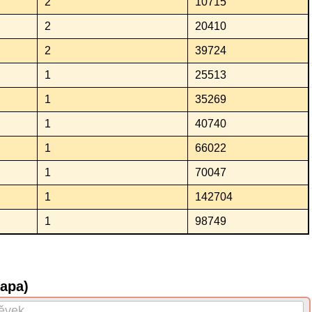
2
10715
2
20410
2
39724
1
25513
1
35269
1
40740
1
66022
1
70047
1
142704
1
98749
mapa)