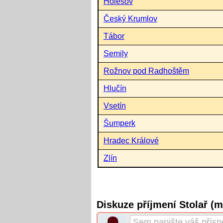
Holešov
Český Krumlov
Tábor
Semily
Rožnov pod Radhoštěm
Hlučín
Vsetín
Šumperk
Hradec Králové
Zlín
Diskuze příjmení Stolař (