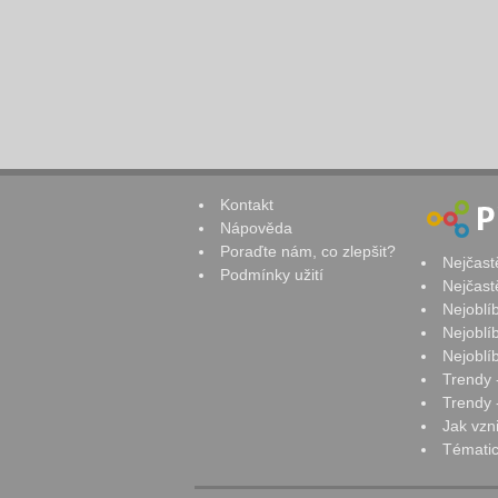
Kontakt
Nápověda
Poraďte nám, co zlepšit?
Nejčast
Podmínky užití
Nejčast
Nejoblí
Nejoblí
Nejoblí
Trendy 
Trendy -
Jak vzn
Tématic