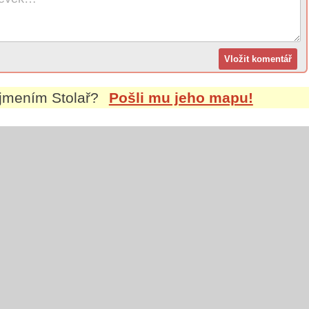
íjmením
Stolař
?
Pošli mu jeho mapu!