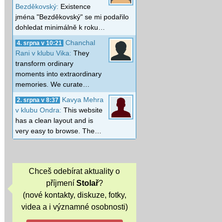
Bezděkovský:
Existence
jména "Bezděkovský" se mi podařilo
dohledat minimálně k roku…
Chanchal
4. srpna v 10:21
Rani v klubu Vika:
They
transform ordinary
moments into extraordinary
memories. We curate…
Kavya Mehra
2. srpna v 8:37
v klubu Ondra:
This website
has a clean layout and is
very easy to browse. The…
Chceš odebírat aktuality o
příjmení
Stolař
?
(nové kontakty, diskuze, fotky,
videa a i významné osobnosti)