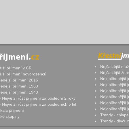
Nejčastější mu
ější příjmení v ČR
Nejčastější že
ější příjmení novorozenců
Nejoblíbenější
benější příjmení 2016
Nejoblíbenější
benější příjmení 1960
Nejoblíbenější
benější příjmení 1940
Nejoblíbenější
- Největší růst příjmení za poslední 2 roky
Nejoblíbenější
 Největší růst příjmení za posledních 5 let
Nejoblíbenější
ikala příjmení
Trendy - chlape
ké skupiny
Trendy - dívčí 