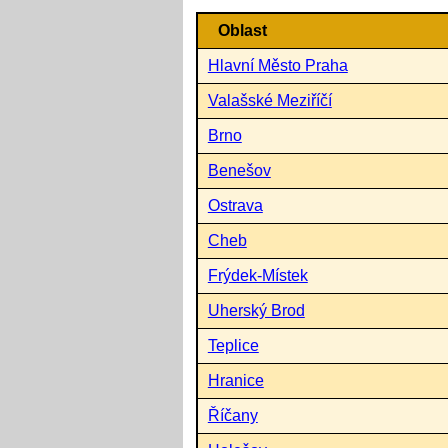
Oblast
Hlavní Město Praha
Valašské Meziříčí
Brno
Benešov
Ostrava
Cheb
Frýdek-Místek
Uherský Brod
Teplice
Hranice
Říčany