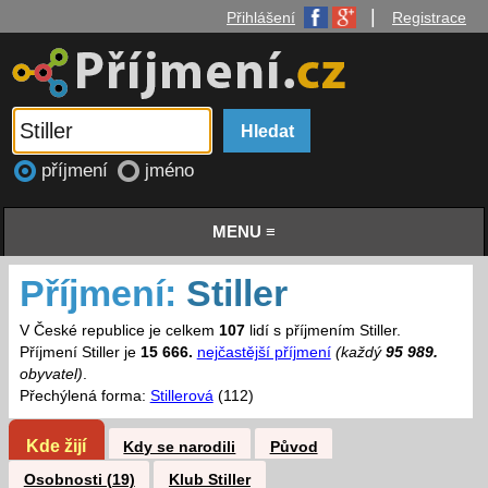
|
Přihlášení
Registrace
příjmení
jméno
MENU ≡
Příjmení:
Stiller
V České republice je celkem
107
lidí s příjmením Stiller.
Příjmení Stiller je
15 666.
nejčastější příjmení
(každý
95 989.
obyvatel)
.
Přechýlená forma:
Stillerová
(112)
Kde žijí
Kdy se narodili
Původ
Osobnosti (19)
Klub Stiller