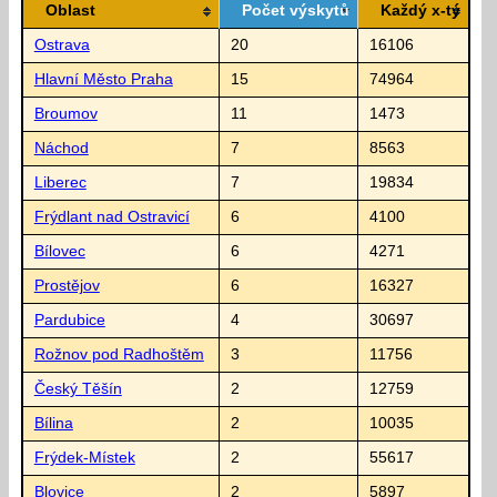
Oblast
Počet výskytů
Každý x-tý
Ostrava
20
16106
Hlavní Město Praha
15
74964
Broumov
11
1473
Náchod
7
8563
Liberec
7
19834
Frýdlant nad Ostravicí
6
4100
Bílovec
6
4271
Prostějov
6
16327
Pardubice
4
30697
Rožnov pod Radhoštěm
3
11756
Český Těšín
2
12759
Bílina
2
10035
Frýdek-Místek
2
55617
Blovice
2
5897