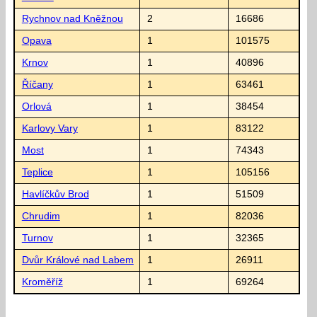
Rychnov nad Kněžnou
2
16686
Opava
1
101575
Krnov
1
40896
Říčany
1
63461
Orlová
1
38454
Karlovy Vary
1
83122
Most
1
74343
Teplice
1
105156
Havlíčkův Brod
1
51509
Chrudim
1
82036
Turnov
1
32365
Dvůr Králové nad Labem
1
26911
Kroměříž
1
69264