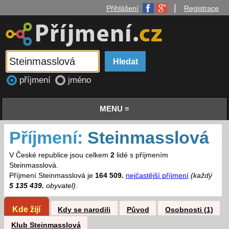
|
Přihlášení
Registrace
příjmení
jméno
MENU ≡
Příjmení:
Steinmasslová
V České republice jsou celkem
2
lidé s příjmením
Steinmasslová.
Příjmení Steinmasslová je
164 509.
nejčastější příjmení
(každý
5 135 439.
obyvatel)
.
Kde žijí
Kdy se narodili
Původ
Osobnosti (1)
Klub Steinmasslová