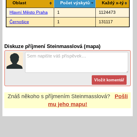
Oblast
Počet výskytů
Každý x-tý
Hlavní Město Praha
1
1124473
Černošice
1
131117
Diskuze příjmení Steinmasslová (mapa)
Znáš někoho s příjmením
Steinmasslová
?
Pošli
mu jeho mapu!