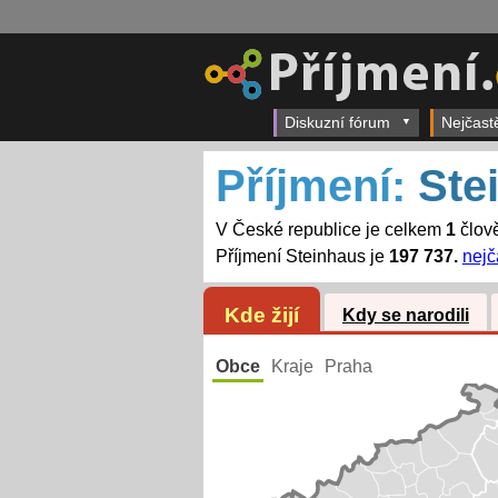
Diskuzní fórum
Nejčast
Příjmení:
Ste
V České republice je celkem
1
člově
Příjmení Steinhaus je
197 737.
nejč
Kde žijí
Kdy se narodili
Obce
Kraje
Praha