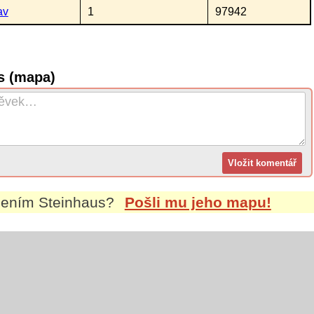
av
1
97942
s (mapa)
jmením
Steinhaus
?
Pošli mu jeho mapu!