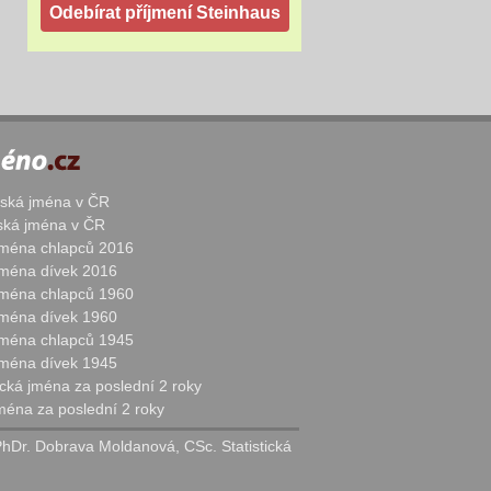
žská jména v ČR
nská jména v ČR
 jména chlapců 2016
 jména dívek 2016
 jména chlapců 1960
 jména dívek 1960
 jména chlapců 1945
 jména dívek 1945
cká jména za poslední 2 roky
jména za poslední 2 roky
PhDr. Dobrava Moldanová, CSc. Statistická