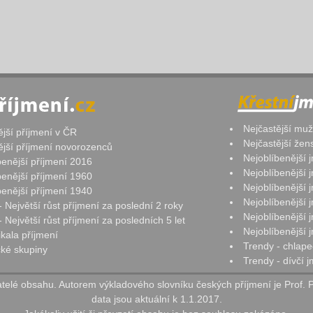
Nejčastější mu
ější příjmení v ČR
Nejčastější že
ější příjmení novorozenců
Nejoblíbenější
benější příjmení 2016
Nejoblíbenější
benější příjmení 1960
Nejoblíbenější
benější příjmení 1940
Nejoblíbenější
- Největší růst příjmení za poslední 2 roky
Nejoblíbenější
 Největší růst příjmení za posledních 5 let
Nejoblíbenější
ikala příjmení
Trendy - chlape
ké skupiny
Trendy - dívčí 
elé obsahu. Autorem výkladového slovníku českých příjmení je Prof. 
data jsou aktuální k 1.1.2017.