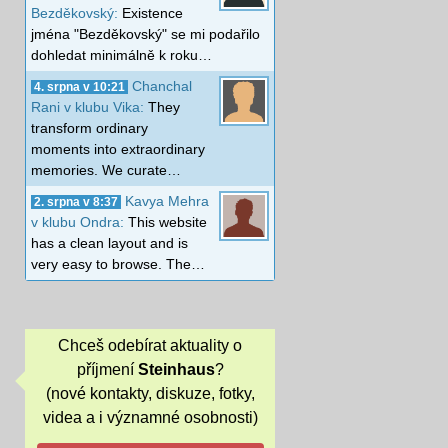
Bezděkovský:
Existence
jména "Bezděkovský" se mi podařilo
dohledat minimálně k roku…
Chanchal
4. srpna v 10:21
Rani v klubu Vika:
They
transform ordinary
moments into extraordinary
memories. We curate…
Kavya Mehra
2. srpna v 8:37
v klubu Ondra:
This website
has a clean layout and is
very easy to browse. The…
Chceš odebírat aktuality o
příjmení
Steinhaus
?
(nové kontakty, diskuze, fotky,
videa a i významné osobnosti)