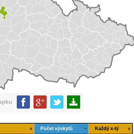
mapku
Počet výskytů
Každý x-tý