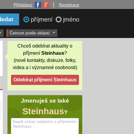
|
Přihlášení
Registrace
příjmení
jméno
Četnost podle oblastí
Chceš odebírat aktuality o
příjmení
Steinhaus
?
(nové kontakty, diskuze, fotky,
videa a i významné osobnosti)
Jmenuješ se také
Steinhaus
?