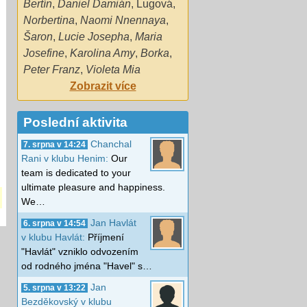
Bertín
,
Daniel Damián
,
Lugová
,
Norbertina
,
Naomi Nnennaya
,
Šaron
,
Lucie Josepha
,
Maria
Josefine
,
Karolina Amy
,
Borka
,
Peter Franz
,
Violeta Mia
Zobrazit více
Poslední aktivita
Chanchal
7. srpna v 14:24
Rani v klubu Henim:
Our
team is dedicated to your
ultimate pleasure and happiness.
We…
Jan Havlát
6. srpna v 14:54
v klubu Havlát:
Příjmení
"Havlát" vzniklo odvozením
od rodného jména "Havel" s…
Jan
5. srpna v 13:22
Bezděkovský v klubu