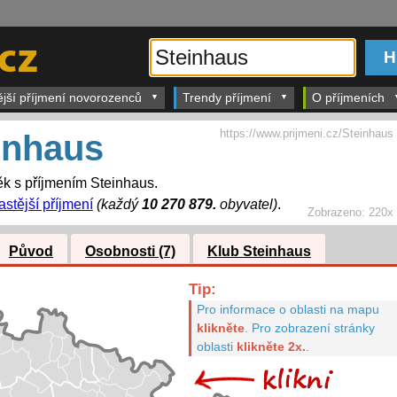
ější příjmení novorozenců
Trendy příjmení
O příjmeních
https://www.prijmeni.cz/Steinhaus
inhaus
k s příjmením Steinhaus.
astější příjmení
(každý
10 270 879.
obyvatel)
.
Zobrazeno:
220x
Původ
Osobnosti (7)
Klub Steinhaus
Tip:
Pro informace o oblasti na mapu
klikněte
.
Pro zobrazení stránky
oblasti
klikněte 2x.
.