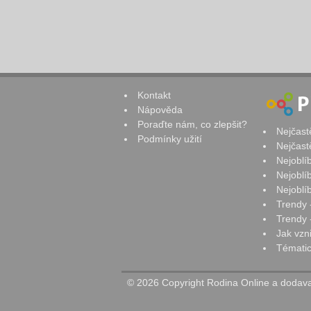
Kontakt
Nápověda
Poraďte nám, co zlepšit?
Nejčast
Podmínky užití
Nejčast
Nejoblí
Nejoblí
Nejoblí
Trendy 
Trendy -
Jak vzn
Tématic
© 2026 Copyright Rodina Online a dodavat