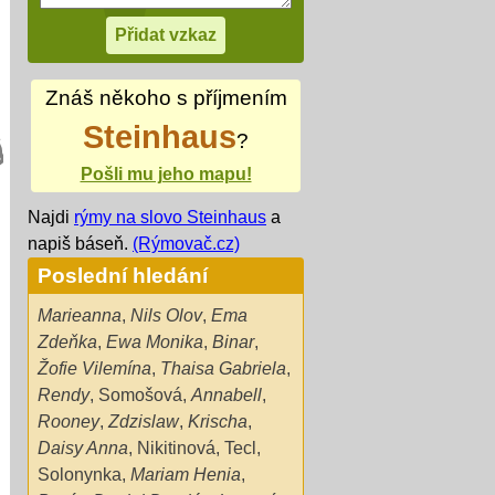
Znáš někoho s příjmením
Steinhaus
?
Pošli mu jeho mapu!
Najdi
rýmy na slovo Steinhaus
a
napiš báseň.
(Rýmovač.cz)
Poslední hledání
Marieanna
,
Nils Olov
,
Ema
Zdeňka
,
Ewa Monika
,
Binar
,
Žofie Vilemína
,
Thaisa Gabriela
,
Rendy
,
Somošová
,
Annabell
,
Rooney
,
Zdzislaw
,
Krischa
,
Daisy Anna
,
Nikitinová
,
Tecl
,
Solonynka
,
Mariam Henia
,