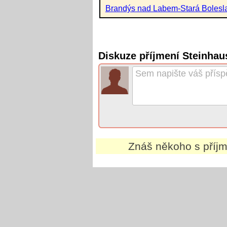
Brandýs nad Labem-Stará Bolesl
Diskuze příjmení Steinhau
Znáš někoho s pří