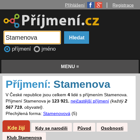
|
Přihlášení
Registrace
příjmení
jméno
MENU ≡
Příjmení:
Stamenova
V České republice jsou celkem
4
lidé s příjmením Stamenova.
Příjmení Stamenova je
123 921.
nejčastější příjmení
(každý
2
567 719.
obyvatel)
.
Přechýlená forma:
Stamenovová
(5)
Kde žijí
Kdy se narodili
Původ
Osobnosti
Klub Stamenova