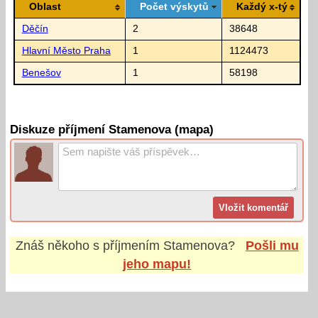
Oblast
Počet výskytů
Každý x-tý
Děčín
2
38648
Hlavní Město Praha
1
1124473
Benešov
1
58198
Diskuze příjmení Stamenova (mapa)
Znáš někoho s příjmením
Stamenova
?
Pošli mu
jeho mapu!