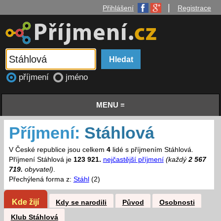
|
Přihlášení
Registrace
příjmení
jméno
MENU ≡
Příjmení:
Stáhlová
V České republice jsou celkem
4
lidé s příjmením Stáhlová.
Příjmení Stáhlová je
123 921.
nejčastější příjmení
(každý
2 567
719.
obyvatel)
.
Přechýlená forma z:
Stáhl
(2)
Kde žijí
Kdy se narodili
Původ
Osobnosti
Klub Stáhlová