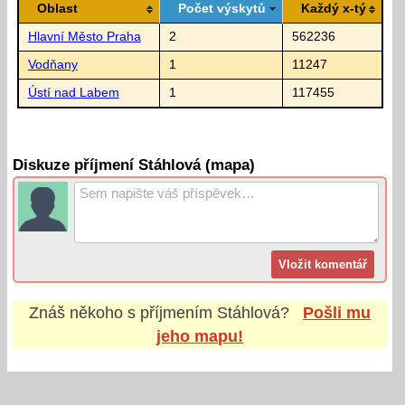
Oblast
Počet výskytů
Každý x-tý
Hlavní Město Praha
2
562236
Vodňany
1
11247
Ústí nad Labem
1
117455
Diskuze příjmení Stáhlová (mapa)
Znáš někoho s příjmením
Stáhlová
?
Pošli mu
jeho mapu!