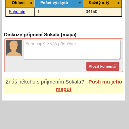
Oblast
Počet výskytů
Každý x-tý
Bohumín
1
34150
Diskuze příjmení Sokala (mapa)
Znáš někoho s příjmením
Sokala
?
Pošli mu jeho
mapu!