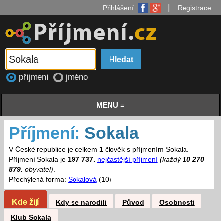
|
Přihlášení
Registrace
příjmení
jméno
MENU ≡
Příjmení:
Sokala
V České republice je celkem
1
člověk s příjmením Sokala.
Příjmení Sokala je
197 737.
nejčastější příjmení
(každý
10 270
879.
obyvatel)
.
Přechýlená forma:
Sokalová
(10)
Kde žijí
Kdy se narodili
Původ
Osobnosti
Klub Sokala