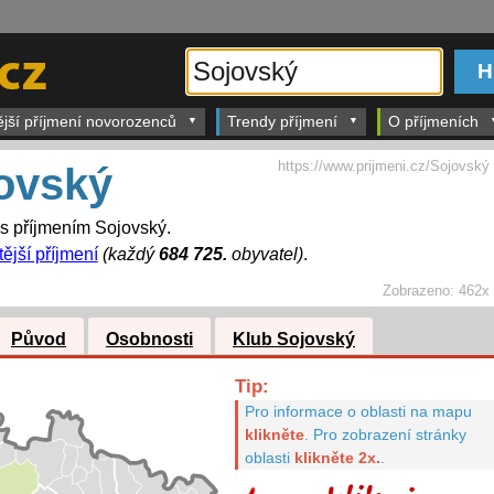
ější příjmení novorozenců
Trendy příjmení
O příjmeních
https://www.prijmeni.cz/Sojovský
ovský
 s příjmením Sojovský.
ější příjmení
(každý
684 725.
obyvatel)
.
Zobrazeno:
462x
Původ
Osobnosti
Klub Sojovský
Tip:
Pro informace o oblasti na mapu
klikněte
.
Pro zobrazení stránky
oblasti
klikněte 2x.
.