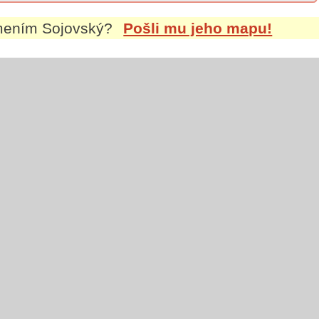
jmením
Sojovský
?
Pošli mu jeho mapu!