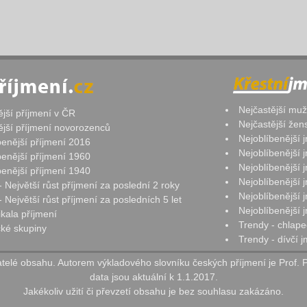
Nejčastější mu
ější příjmení v ČR
Nejčastější že
ější příjmení novorozenců
Nejoblíbenější
benější příjmení 2016
Nejoblíbenější
benější příjmení 1960
Nejoblíbenější
benější příjmení 1940
Nejoblíbenější
- Největší růst příjmení za poslední 2 roky
Nejoblíbenější
 Největší růst příjmení za posledních 5 let
Nejoblíbenější
ikala příjmení
Trendy - chlape
ké skupiny
Trendy - dívčí 
elé obsahu. Autorem výkladového slovníku českých příjmení je Prof. 
data jsou aktuální k 1.1.2017.
Jakékoliv užití či převzetí obsahu je bez souhlasu zakázáno.