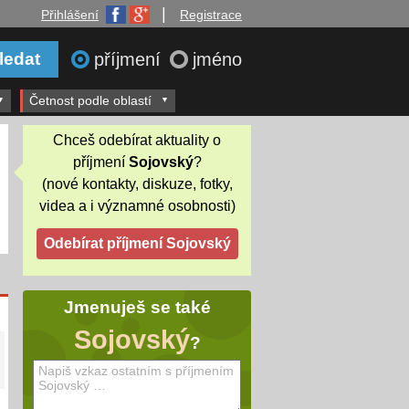
|
Přihlášení
Registrace
příjmení
jméno
Četnost podle oblastí
Chceš odebírat aktuality o
příjmení
Sojovský
?
(nové kontakty, diskuze, fotky,
videa a i významné osobnosti)
Jmenuješ se také
Sojovský
?