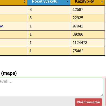
Počet výskytů
Každý x-tý
8
12587
3
22925
av
1
97942
1
39066
1
1124473
1
75462
 (mapa)