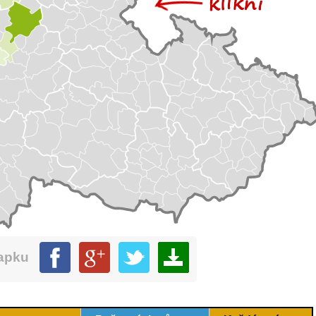
mapku