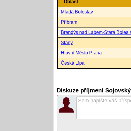
Oblast
Mladá Boleslav
Příbram
Brandýs nad Labem-Stará Bolesl
Slaný
Hlavní Město Praha
Česká Lípa
Diskuze příjmení Sojovský