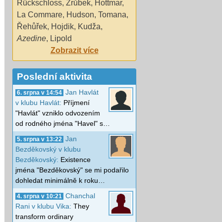
Rückschloss
,
Zrůbek
,
Hottmar
,
La Commare
,
Hudson
,
Tomana
,
Řehůřek
,
Hojdik
,
Kudža
,
Azedine
,
Lipold
Zobrazit více
Poslední aktivita
Jan Havlát
6. srpna v 14:54
v klubu Havlát:
Příjmení
"Havlát" vzniklo odvozením
od rodného jména "Havel" s…
Jan
5. srpna v 13:22
Bezděkovský v klubu
Bezděkovský:
Existence
jména "Bezděkovský" se mi podařilo
dohledat minimálně k roku…
Chanchal
4. srpna v 10:21
Rani v klubu Vika:
They
transform ordinary