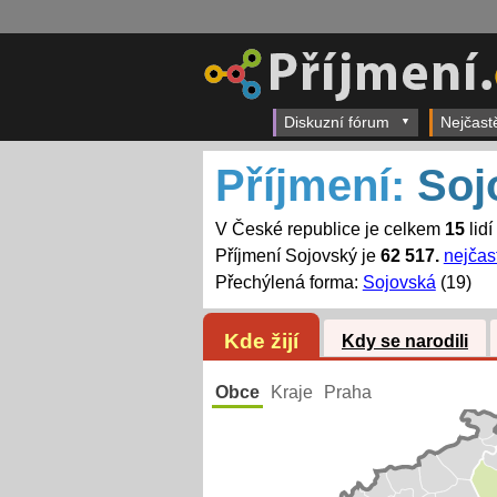
Diskuzní fórum
Nejčast
Příjmení:
Soj
V České republice je celkem
15
lidí
Příjmení Sojovský je
62 517.
nejčast
Přechýlená forma:
Sojovská
(19)
Kde žijí
Kdy se narodili
Obce
Kraje
Praha