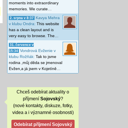
moments into extraordinary
memories. We curate…
Kavya Mehra
2. srpna v 8:37
v klubu Ondra:
This website
has a clean layout and is
very easy to browse. The…
31. července v
Vondrová Evženie v
15:34
klubu Rožňák:
Tak to jsme
rodina ,můj děda se jmenoval
Evžen,a já jsem v Kojetíně…
Chceš odebírat aktuality o
příjmení
Sojovský
?
(nové kontakty, diskuze, fotky,
videa a i významné osobnosti)