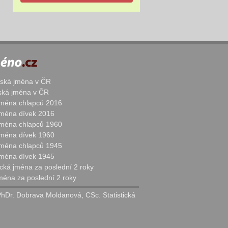
žská jména v ČR
nská jména v ČR
 jména chlapců 2016
 jména dívek 2016
 jména chlapců 1960
 jména dívek 1960
 jména chlapců 1945
 jména dívek 1945
cká jména za poslední 2 roky
jména za poslední 2 roky
PhDr. Dobrava Moldanová, CSc. Statistická