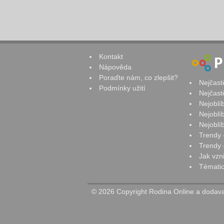
Kontakt
Nápověda
Poraďte nám, co zlepšit?
Nejčast
Podmínky užití
Nejčast
Nejoblí
Nejoblí
Nejoblí
Trendy 
Trendy -
Jak vzn
Tématic
© 2026 Copyright Rodina Online a dodavat