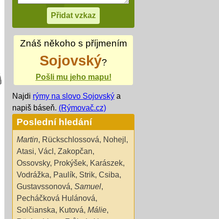
Znáš někoho s příjmením
Sojovský
?
Pošli mu jeho mapu!
Najdi
rýmy na slovo Sojovský
a
napiš báseň.
(Rýmovač.cz)
Poslední hledání
Martin
,
Rückschlossová
,
Nohejl
,
Atasi
,
Václ
,
Zakopčan
,
Ossovsky
,
Prokýšek
,
Karászek
,
Vodrážka
,
Paulík
,
Strik
,
Csiba
,
Gustavssonová
,
Samuel
,
Pecháčková Hulánová
,
Solčianska
,
Kutová
,
Málie
,