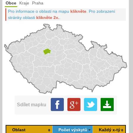
Obce
Kraje
Praha
Pro informace o oblasti na mapu
klikněte
.
Pro zobrazení
stránky oblasti
klikněte 2x.
.
Sdílet mapku
Oblast
Počet výskytů
Každý x-tý