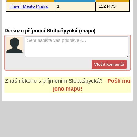
Hlavní Město Praha
1
1124473
Diskuze příjmení Slobašpycká (mapa)
Znáš někoho s příjmením
Slobašpycká
?
Pošli mu
jeho mapu!