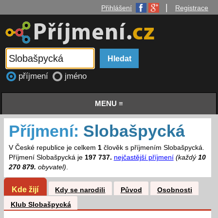
|
Přihlášení
Registrace
příjmení
jméno
MENU ≡
Příjmení:
Slobašpycká
V České republice je celkem
1
člověk s příjmením Slobašpycká.
Příjmení Slobašpycká je
197 737.
nejčastější příjmení
(každý
10
270 879.
obyvatel)
.
Kde žijí
Kdy se narodili
Původ
Osobnosti
Klub Slobašpycká