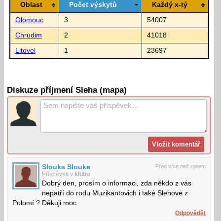
Oblast
Počet výskytů
Každý x-tý
Olomouc
3
54007
Chrudim
2
41018
Litovel
1
23697
Diskuze příjmení Sleha (mapa)
Slouka Slouka
Před více než rokem
Příspěvek v
klubu
Dobrý den, prosím o informaci, zda někdo z vás
nepatří do rodu Muzikantovich i také Slehove z
Polomí ? Děkuji moc
Odpovědět