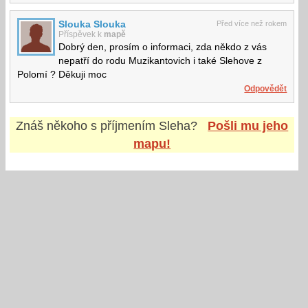
Slouka Slouka
Před více než rokem
Příspěvek k
mapě
Dobrý den, prosím o informaci, zda někdo z vás
nepatří do rodu Muzikantovich i také Slehove z
Polomí ? Děkuji moc
Odpovědět
Znáš někoho s příjmením
Sleha
?
Pošli mu jeho
mapu!