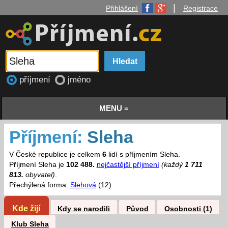
|
Přihlášení
Registrace
příjmení
jméno
MENU ≡
Příjmení:
Sleha
V České republice je celkem
6
lidí s příjmením Sleha.
Příjmení Sleha je
102 488.
nejčastější příjmení
(každý
1 711
813.
obyvatel)
.
Přechýlená forma:
Slehová
(12)
Kde žijí
Kdy se narodili
Původ
Osobnosti (1)
Klub Sleha