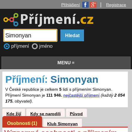
|
Přihlášení
Registrace
příjmení
jméno
MENU ≡
Příjmení:
Simonyan
V České republice je celkem
5
lidí s příjmením Simonyan.
Příjmení Simonyan je
111 946.
nejčastější příjmení
(každý
2 054
175.
obyvatel)
.
Kde žijí
Kdy se narodili
Původ
Osobnosti (1)
Klub Simonyan