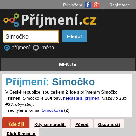
|
Přihlášení
Registrace
příjmení
jméno
MENU ≡
Příjmení:
Simočko
V České republice jsou celkem
2
lidé s příjmením Simočko.
Příjmení Simočko je
164 509.
nejčastější příjmení
(každý
5 135
439.
obyvatel)
.
Přechýlená forma:
Simočková
(2)
Kde žijí
Kdy se narodili
Původ
Osobnosti
Klub Simočko