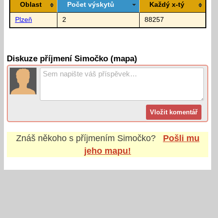
Oblast
Počet výskytů
Každý x-tý
Plzeň
2
88257
Diskuze příjmení Simočko (mapa)
Znáš někoho s příjmením
Simočko
?
Pošli mu
jeho mapu!