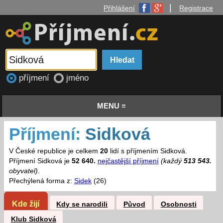
|
Přihlášení
Registrace
příjmení
jméno
MENU ≡
Příjmení:
Sidková
V České republice je celkem
20
lidí s příjmením Sidková.
Příjmení Sidková je
52 640.
nejčastější příjmení
(každý
513 543.
obyvatel)
.
Přechýlená forma z:
Sidek
(26)
Kde žijí
Kdy se narodili
Původ
Osobnosti
Klub Sidková