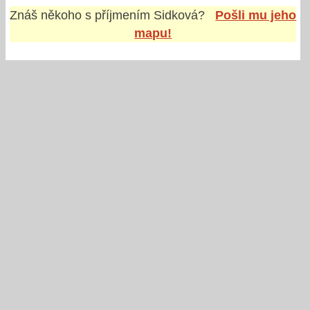
Znáš někoho s příjmením
Sidková
?
Pošli mu jeho
mapu!