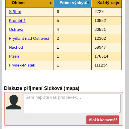
Oblast
Počet výskytů
Každý x-tý
Stříbro
6
2729
Kroměříž
5
13852
Ostrava
4
80531
Frýdlant nad Ostravicí
2
12302
Náchod
1
59947
Plzeň
1
176514
Frýdek-Místek
1
111234
Diskuze příjmení Sidková (mapa)