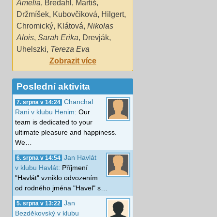
Amelia
,
Bredahl
,
Martiš
,
Držmíšek
,
Kubovčiková
,
Hilgert
,
Chromický
,
Klátová
,
Nikolas
Alois
,
Sarah Erika
,
Drevják
,
Uhelszki
,
Tereza Eva
Zobrazit více
Poslední aktivita
Chanchal
7. srpna v 14:24
Rani v klubu Henim:
Our
team is dedicated to your
ultimate pleasure and happiness.
We…
Jan Havlát
6. srpna v 14:54
v klubu Havlát:
Příjmení
"Havlát" vzniklo odvozením
od rodného jména "Havel" s…
Jan
5. srpna v 13:22
Bezděkovský v klubu