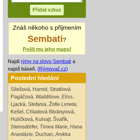
Znáš někoho s příjmením
Sembati
?
Pošli mu jeho mapu!
Najdi
rýmy na slovo Sembati
a
napiš báseň.
(Rýmovač.cz)
Poslední hledání
Sílešová
,
Hamid
,
Stratilová
Pagáčová
,
Waddilove
,
Eliss
,
Ljacká
,
Stefania
,
Žofie Limeta
,
Kešel
,
Chladová Ištványiová
,
Huličková
,
Kulvajt
,
Švařík
,
Steinsdörfer
,
Timea Marie
,
Hana
Anastázie
,
Duchan
,
Anikka