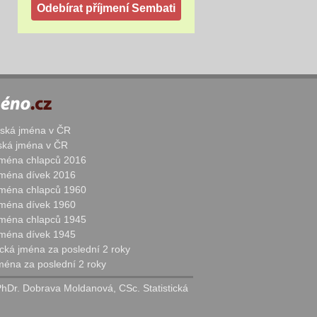
žská jména v ČR
nská jména v ČR
 jména chlapců 2016
 jména dívek 2016
 jména chlapců 1960
 jména dívek 1960
 jména chlapců 1945
 jména dívek 1945
cká jména za poslední 2 roky
jména za poslední 2 roky
PhDr. Dobrava Moldanová, CSc. Statistická