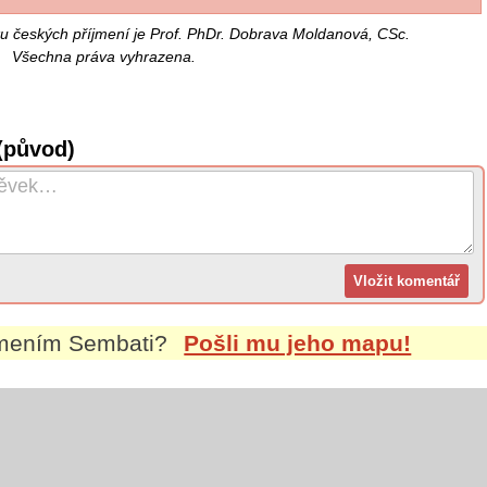
u českých příjmení je Prof. PhDr. Dobrava Moldanová, CSc.
Všechna práva vyhrazena.
(původ)
jmením
Sembati
?
Pošli mu jeho mapu!