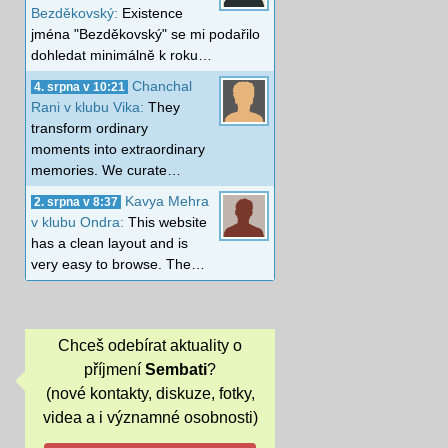
Bezděkovský:
Existence
jména "Bezděkovský" se mi podařilo
dohledat minimálně k roku…
Chanchal
4. srpna v 10:21
Rani v klubu Vika:
They
transform ordinary
moments into extraordinary
memories. We curate…
Kavya Mehra
2. srpna v 8:37
v klubu Ondra:
This website
has a clean layout and is
very easy to browse. The…
Chceš odebírat aktuality o
příjmení
Sembati
?
(nové kontakty, diskuze, fotky,
videa a i významné osobnosti)