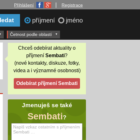
|
Přihlášení
Registrace
příjmení
jméno
Četnost podle oblastí
Chceš odebírat aktuality o
příjmení
Sembati
?
(nové kontakty, diskuze, fotky,
videa a i významné osobnosti)
Jmenuješ se také
Sembati
?