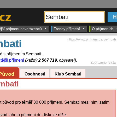
ější příjmení novorozenců
Trendy příjmení
O příjmeních
https://www.prijmeni.cz/Sembati
bati
dé s příjmením Sembati.
tější příjmení
(každý
2 567 719.
obyvatel)
.
Zobrazeno:
371x
Původ
Osobnosti
Klub Sembati
mbati
 původ pro téměř 30 000 příjmení, Sembati mezi nimi zatím
vod tohoto příjmení do diskuze níže.