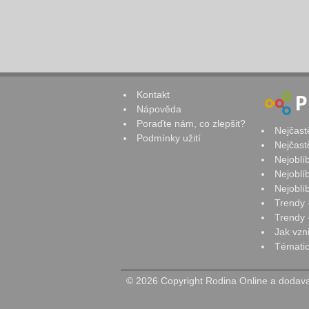
Kontakt
Nápověda
Poraďte nám, co zlepšit?
Nejčast
Podmínky užití
Nejčast
Nejoblí
Nejoblí
Nejoblí
Trendy 
Trendy -
Jak vzn
Tématic
© 2026 Copyright Rodina Online a dodavat