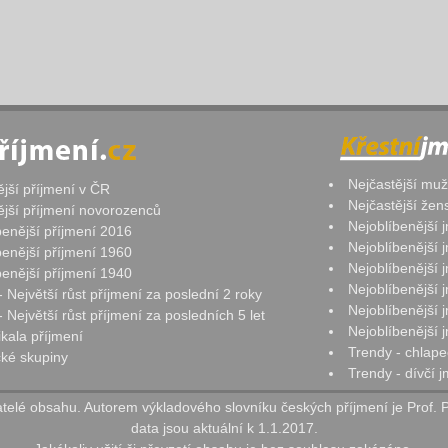
Nejčastější mu
ější příjmení v ČR
Nejčastější že
ější příjmení novorozenců
Nejoblíbenější
benější příjmení 2016
Nejoblíbenější
benější příjmení 1960
Nejoblíbenější
benější příjmení 1940
Nejoblíbenější
- Největší růst příjmení za poslední 2 roky
Nejoblíbenější
 Největší růst příjmení za posledních 5 let
Nejoblíbenější
ikala příjmení
Trendy - chlape
ké skupiny
Trendy - dívčí 
elé obsahu. Autorem výkladového slovníku českých příjmení je Prof. 
data jsou aktuální k 1.1.2017.