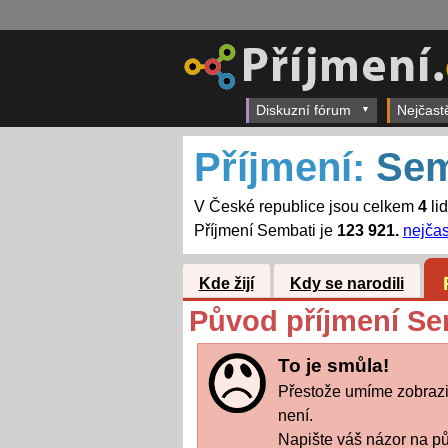
Diskuzní fórum
Nejčast
Příjmení:
Sem
V České republice jsou celkem
4
li
Příjmení Sembati je
123 921.
nejčas
Kde žijí
Kdy se narodili
Původ příjmení Se
To je smůla!
Přestože umíme zobrazit
není.
Napište váš názor na pů