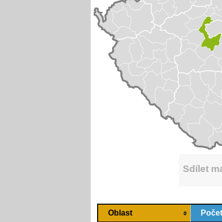
Sdílet 
Oblast
Počet