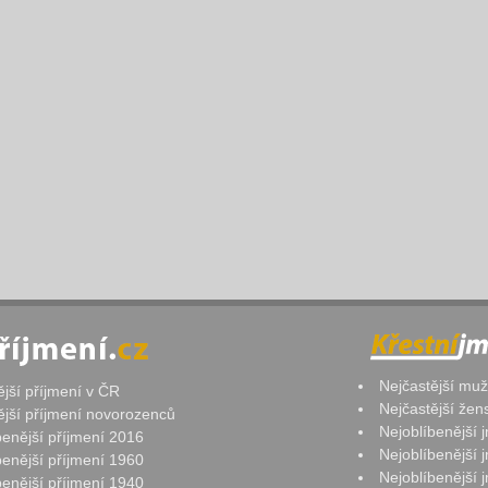
Nejčastější mu
ější příjmení v ČR
Nejčastější že
ější příjmení novorozenců
Nejoblíbenější
benější příjmení 2016
Nejoblíbenější
benější příjmení 1960
Nejoblíbenější
benější příjmení 1940