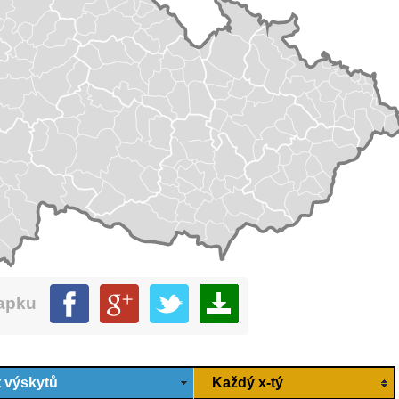
mapku
 výskytů
Každý x-tý