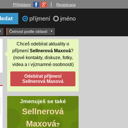
|
Přihlášení
Registrace
příjmení
jméno
Četnost podle oblastí
Chceš odebírat aktuality o
příjmení
Sellnerová Maxová
?
(nové kontakty, diskuze, fotky,
videa a i významné osobnosti)
Jmenuješ se také
Sellnerová
Maxová
?