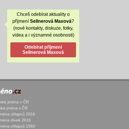
Chceš odebírat aktuality o
příjmení
Sellnerová Maxová
?
(nové kontakty, diskuze, fotky,
videa a i významné osobnosti)
žská jména v ČR
nská jména v ČR
 jména chlapců 2016
 jména dívek 2016
 jména chlapců 1960