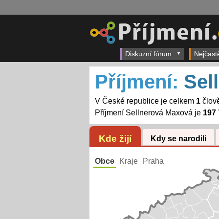
Diskuzní fórum
Nejčast
Příjmení:
Sel
V České republice je celkem
1
člově
Příjmení Sellnerová Maxová je
197 
Kde žijí
Kdy se narodili
Obce
Kraje
Praha