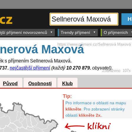
ější příjmení novorozenců
Trendy příjmení
O příjmeních
https://www.prijmeni.cz/Sellnerová Maxová
lnerová Maxová
k s příjmením Sellnerová Maxová.
737.
nejčastější příjmení
(každý
10 270 879.
obyvatel)
.
Zobrazeno:
107x
Původ
Osobnosti
Klub
Tip:
Pro informace o oblasti na mapu
klikněte
.
Pro zobrazení stránky
oblasti
klikněte 2x.
.