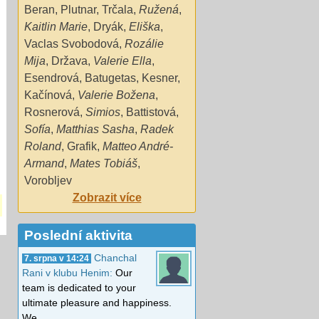
Beran
,
Plutnar
,
Trčala
,
Ružená
,
Kaitlin Marie
,
Dryák
,
Eliška
,
Vaclas Svobodová
,
Rozálie
Mija
,
Država
,
Valerie Ella
,
Esendrová
,
Batugetas
,
Kesner
,
Kačínová
,
Valerie Božena
,
Rosnerová
,
Simios
,
Battistová
,
Sofía
,
Matthias Sasha
,
Radek
Roland
,
Grafik
,
Matteo André-
Armand
,
Mates Tobiáš
,
Vorobljev
Zobrazit více
Poslední aktivita
Chanchal
7. srpna v 14:24
Rani v klubu Henim:
Our
team is dedicated to your
ultimate pleasure and happiness.
We…