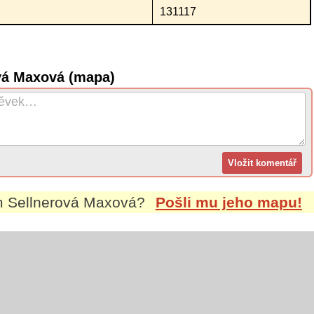
131117
ová Maxová (mapa)
m
Sellnerová Maxová
?
Pošli mu jeho mapu!