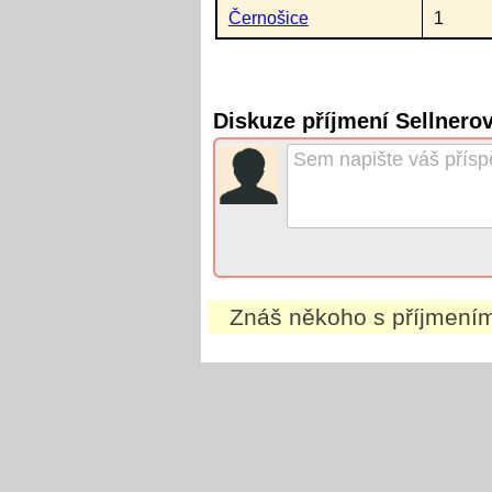
Černošice
1
Diskuze příjmení Sellner
Znáš někoho s příjmení