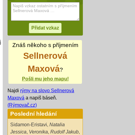
Znáš někoho s příjmením
Sellnerová
Maxová
?
Pošli mu jeho mapu!
Najdi
rýmy na slovo Sellnerová
Maxová
a napiš báseň.
(Rýmovač.cz)
Poslední hledání
Sidamon-Eristavi
,
Natalia
Jessica
,
Veronika
,
Rudolf Jakub
,