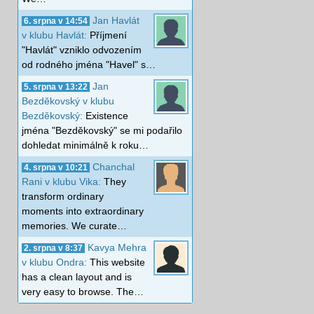
Jan Havlát
6. srpna v 14:54
v klubu Havlát:
Příjmení
"Havlát" vzniklo odvozením
od rodného jména "Havel" s…
Jan
5. srpna v 13:22
Bezděkovský v klubu
Bezděkovský:
Existence
jména "Bezděkovský" se mi podařilo
dohledat minimálně k roku…
Chanchal
4. srpna v 10:21
Rani v klubu Vika:
They
transform ordinary
moments into extraordinary
memories. We curate…
Kavya Mehra
2. srpna v 8:37
v klubu Ondra:
This website
has a clean layout and is
very easy to browse. The…