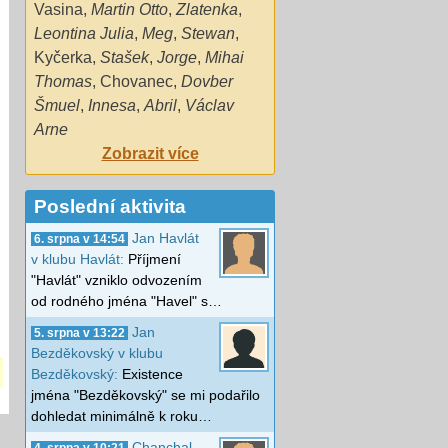
Vasina
,
Martin Otto
,
Zlatenka
,
Leontina Julia
,
Meg
,
Stewan
,
Kyčerka
,
Stašek
,
Jorge
,
Mihai
Thomas
,
Chovanec
,
Dovber
Šmuel
,
Innesa
,
Abril
,
Václav
Arne
Zobrazit více
Poslední aktivita
Jan Havlát
6. srpna v 14:54
v klubu Havlát:
Příjmení
"Havlát" vzniklo odvozením
od rodného jména "Havel" s…
Jan
5. srpna v 13:22
Bezděkovský v klubu
Bezděkovský:
Existence
jména "Bezděkovský" se mi podařilo
dohledat minimálně k roku…
Chanchal
4. srpna v 10:21