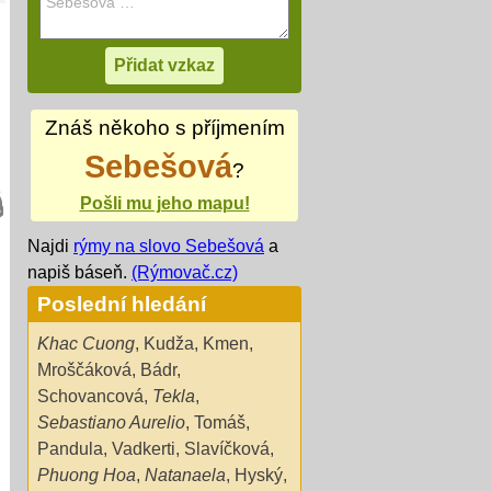
Znáš někoho s příjmením
Sebešová
?
Pošli mu jeho mapu!
Najdi
rýmy na slovo Sebešová
a
napiš báseň.
(Rýmovač.cz)
Poslední hledání
Khac Cuong
,
Kudža
,
Kmen
,
Mroščáková
,
Bádr
,
Schovancová
,
Tekla
,
Sebastiano Aurelio
,
Tomáš
,
Pandula
,
Vadkerti
,
Slavíčková
,
Phuong Hoa
,
Natanaela
,
Hyský
,