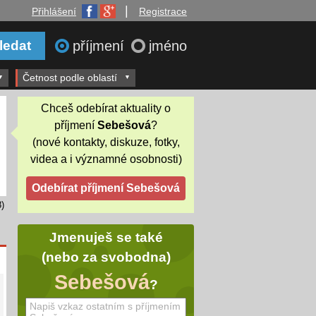
|
Přihlášení
Registrace
příjmení
jméno
Četnost podle oblastí
Chceš odebírat aktuality o
příjmení
Sebešová
?
(nové kontakty, diskuze, fotky,
videa a i významné osobnosti)
)
Jmenuješ se také
(nebo za svobodna)
Sebešová
?