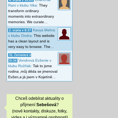
Rani v klubu Vika:
They
transform ordinary
moments into extraordinary
memories. We curate…
Kavya Mehra
2. srpna v 8:37
v klubu Ondra:
This website
has a clean layout and is
very easy to browse. The…
31. července v
Vondrová Evženie v
15:34
klubu Rožňák:
Tak to jsme
rodina ,můj děda se jmenoval
Evžen,a já jsem v Kojetíně…
Chceš odebírat aktuality o
příjmení
Sebešová
?
(nové kontakty, diskuze, fotky,
videa a i významné osobnosti)