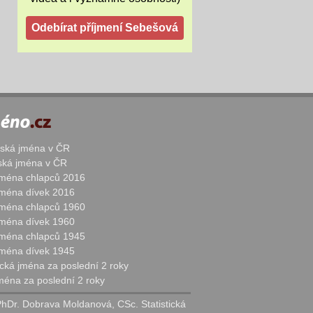
žská jména v ČR
nská jména v ČR
 jména chlapců 2016
 jména dívek 2016
 jména chlapců 1960
 jména dívek 1960
 jména chlapců 1945
 jména dívek 1945
cká jména za poslední 2 roky
jména za poslední 2 roky
PhDr. Dobrava Moldanová, CSc. Statistická