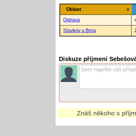
Oblast
Ostrava
Slavkov u Brna
Diskuze příjmení Sebešov
Znáš někoho s pří