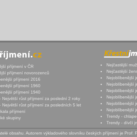
Nejčastější mu
ější příjmení v ČR
Nejčastější že
ější příjmení novorozenců
Nejoblíbenější
benější příjmení 2016
Nejoblíbenější
benější příjmení 1960
Nejoblíbenější
benější příjmení 1940
Nejoblíbenější
- Největší růst příjmení za poslední 2 roky
Nejoblíbenější
 Největší růst příjmení za posledních 5 let
Nejoblíbenější
ikala příjmení
Trendy - chlape
ké skupiny
Trendy - dívčí 
elé obsahu. Autorem výkladového slovníku českých příjmení je Prof. 