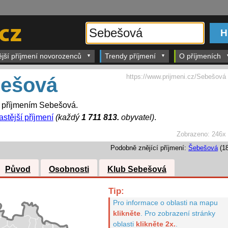
ější příjmení novorozenců
Trendy příjmení
O příjmeních
https://www.prijmeni.cz/Sebešová
ešová
s příjmením Sebešová.
astější příjmení
(každý
1 711 813.
obyvatel)
.
Zobrazeno:
246x
Podobně znějící příjmení:
Šebešová
(18
Původ
Osobnosti
Klub Sebešová
Tip:
Pro informace o oblasti na mapu
klikněte
.
Pro zobrazení stránky
oblasti
klikněte 2x.
.