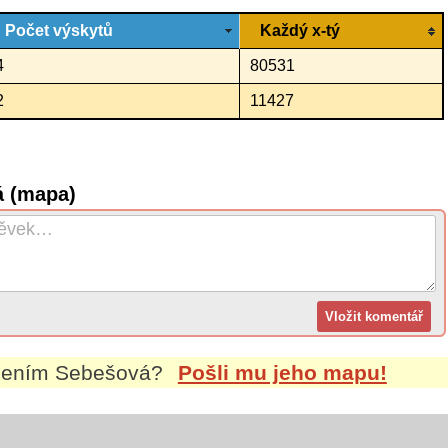
Počet výskytů
Každý x-tý
4
80531
2
11427
á (mapa)
jmením
Sebešová
?
Pošli mu jeho mapu!