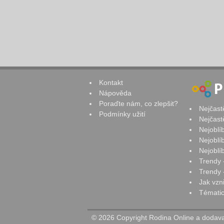
Kontakt
Nápověda
Poraďte nám, co zlepšit?
Nejčast
Podmínky užití
Nejčast
Nejoblí
Nejoblí
Nejoblí
Trendy 
Trendy -
Jak vzn
Tématic
© 2026 Copyright Rodina Online a dodavat