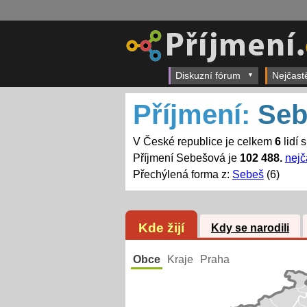
Diskuzní fórum
Nejčast
Příjmení:
Seb
V České republice je celkem
6
lidí 
Příjmení Sebešová je
102 488.
nejč
Přechýlená forma z:
Sebeš
(6)
Kde žijí
Kdy se narodili
Obce
Kraje
Praha