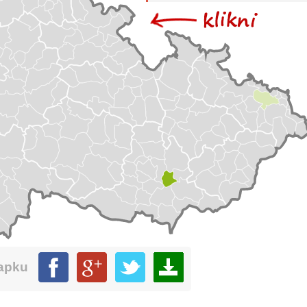
mapku