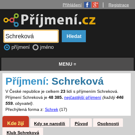
|
Přihlášení
Registrace
příjmení
jméno
MENU ≡
Příjmení:
Schreková
V České republice je celkem
23
lidí s příjmením Schreková.
Příjmení Schreková je
48 385.
nejčastější příjmení
(každý
446
559.
obyvatel)
.
Přechýlená forma z:
Schrek
(17)
Kde žijí
Kdy se narodili
Původ
Osobnosti
Klub Schreková