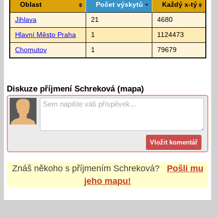
Oblast
Počet výskytů
Každý x-tý
Jihlava
21
4680
Hlavní Město Praha
1
1124473
Chomutov
1
79679
Diskuze příjmení Schreková (mapa)
Znáš někoho s příjmením
Schreková
?
Pošli mu
jeho mapu!