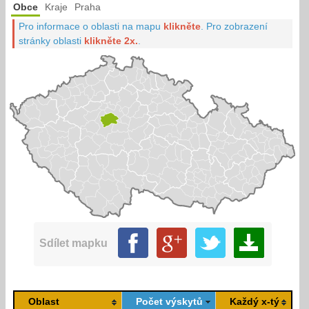
Obce
Kraje
Praha
Pro informace o oblasti na mapu
klikněte
.
Pro zobrazení
stránky oblasti
klikněte 2x.
.
Sdílet mapku
Oblast
Počet výskytů
Každý x-tý