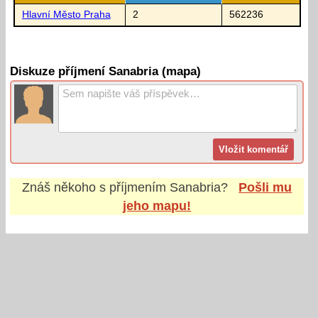
Hlavní Město Praha
2
562236
Diskuze příjmení Sanabria (mapa)
Znáš někoho s příjmením
Sanabria
?
Pošli mu
jeho mapu!