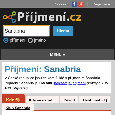
|
Přihlášení
Registrace
příjmení
jméno
MENU ≡
Příjmení:
Sanabria
V České republice jsou celkem
2
lidé s příjmením Sanabria.
Příjmení Sanabria je
164 509.
nejčastější příjmení
(každý
5 135
439.
obyvatel)
.
Kde žijí
Kdy se narodili
Původ
Osobnosti (1)
Klub Sanabria