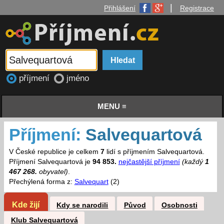
|
Přihlášení
Registrace
příjmení
jméno
MENU ≡
Příjmení:
Salvequartová
V České republice je celkem
7
lidí s příjmením Salvequartová.
Příjmení Salvequartová je
94 853.
nejčastější příjmení
(každý
1
467 268.
obyvatel)
.
Přechýlená forma z:
Salvequart
(2)
Kde žijí
Kdy se narodili
Původ
Osobnosti
Klub Salvequartová