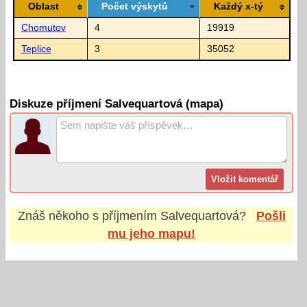
Oblast
Počet výskytů
Každý x-tý
Chomutov
4
19919
Teplice
3
35052
Diskuze příjmení Salvequartová (mapa)
Znáš někoho s příjmením
Salvequartová
?
Pošli
mu jeho mapu!