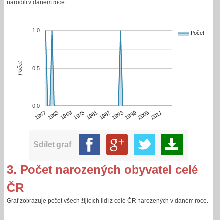
narodili v daném roce.
1.0
Počet
Počet
0.5
0.0
1987
1957
1993
1963
1999
1969
2005
1975
2011
1981
Sdílet graf
3. Počet narozených obyvatel celé
ČR
Graf zobrazuje počet všech žijících lidí z celé ČR narozených v daném roce.