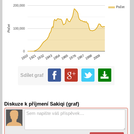
200,000
Počet
Počet
100,000
0
1910
1932
1954
1976
1998
1921
1943
1965
1987
2009
Sdílet graf
Diskuze k příjmení Sakiqi (graf)