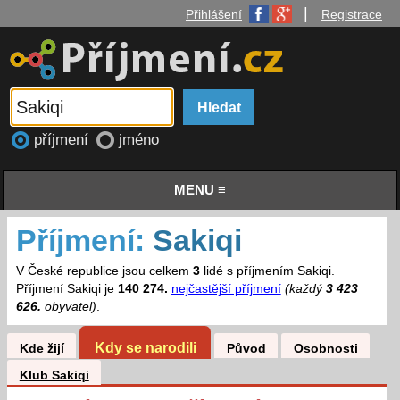
|
Přihlášení
Registrace
příjmení
jméno
MENU ≡
Příjmení:
Sakiqi
V České republice jsou celkem
3
lidé s příjmením Sakiqi.
Příjmení Sakiqi je
140 274.
nejčastější příjmení
(každý
3 423
626.
obyvatel)
.
Kdy se narodili
Kde žijí
Původ
Osobnosti
Klub Sakiqi