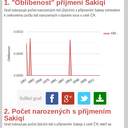
1. "Oblíbenost" příjmení Sakiqi
Graf zobrazuje počet narozených lidí (žijících) s příjmením Sakiqi vzhledem
k celkovému počtu lidí narozených v daném roce v celé ČR.
0.0010
Obl…
Oblíbenost
0.0005
0.0000
1987
1957
1993
1963
1999
1969
2005
1975
2011
1981
Sdílet graf
2. Počet narozených s příjmením
Sakiqi
Graf zobrazuje počet žijících lidí s příjmením Sakiqi z celé ČR, kteří se