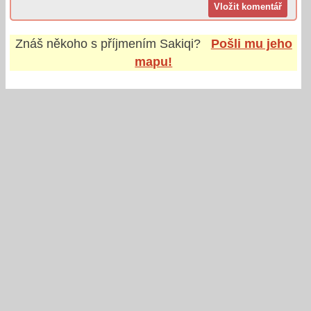
Znáš někoho s příjmením
Sakiqi
?
Pošli mu jeho
mapu!