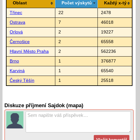
Oblast
Počet výskytů
Každý x-tý
Třinec
22
2478
Ostrava
7
46018
Orlová
2
19227
Černošice
2
65558
Hlavní Město Praha
2
562236
Brno
1
376877
Karviná
1
65540
Český Těšín
1
25518
Diskuze příjmení Sajdok (mapa)