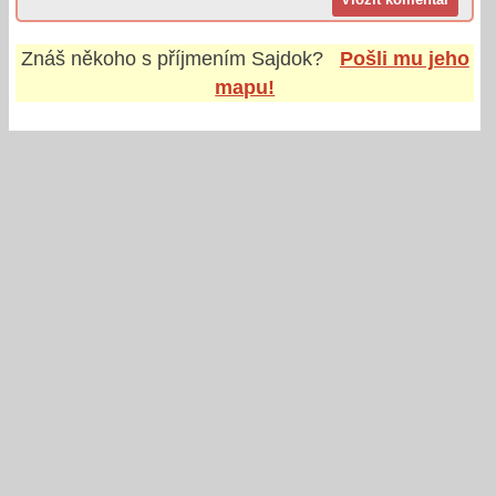
Znáš někoho s příjmením
Sajdok
?
Pošli mu jeho
mapu!