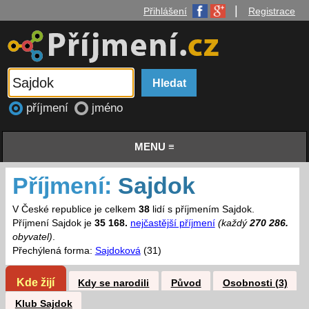
|
Přihlášení
Registrace
příjmení
jméno
MENU ≡
Příjmení:
Sajdok
V České republice je celkem
38
lidí s příjmením Sajdok.
Příjmení Sajdok je
35 168.
nejčastější příjmení
(každý
270 286.
obyvatel)
.
Přechýlená forma:
Sajdoková
(31)
Kde žijí
Kdy se narodili
Původ
Osobnosti (3)
Klub Sajdok