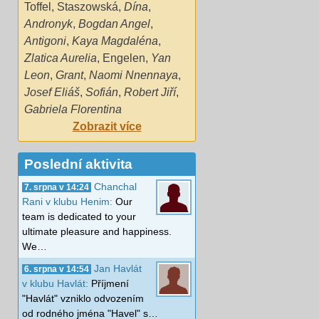
Toffel
,
Staszowská
,
Dína
,
Andronyk
,
Bogdan Angel
,
Antigoni
,
Kaya Magdaléna
,
Zlatica Aurelia
,
Engelen
,
Yan
Leon
,
Grant
,
Naomi Nnennaya
,
Josef Eliáš
,
Sofián
,
Robert Jiří
,
Gabriela Florentina
Zobrazit více
Poslední aktivita
Chanchal
7. srpna v 14:24
Rani v klubu Henim:
Our
team is dedicated to your
ultimate pleasure and happiness.
We…
Jan Havlát
6. srpna v 14:54
v klubu Havlát:
Příjmení
"Havlát" vzniklo odvozením
od rodného jména "Havel" s…