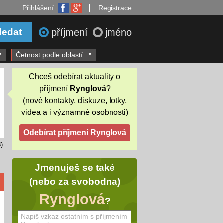
|
Přihlášení
Registrace
příjmení
jméno
Četnost podle oblastí
Chceš odebírat aktuality o
příjmení
Rynglová
?
(nové kontakty, diskuze, fotky,
videa a i významné osobnosti)
)
Jmenuješ se také
(nebo za svobodna)
Rynglová
?