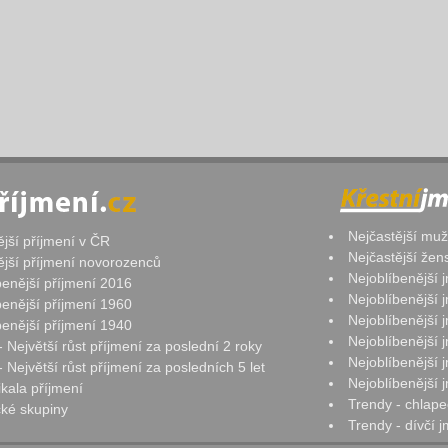
Nejčastější mu
ější příjmení v ČR
Nejčastější že
ější příjmení novorozenců
Nejoblíbenější
benější příjmení 2016
Nejoblíbenější
benější příjmení 1960
Nejoblíbenější
benější příjmení 1940
Nejoblíbenější
- Největší růst příjmení za poslední 2 roky
Nejoblíbenější
 Největší růst příjmení za posledních 5 let
Nejoblíbenější
ikala příjmení
Trendy - chlape
ké skupiny
Trendy - dívčí 