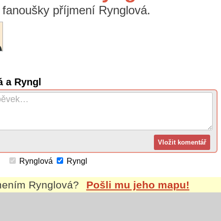
 a fanoušky příjmení Rynglová.
á a Ryngl
Rynglová
Ryngl
jmením
Rynglová
?
Pošli mu jeho mapu!