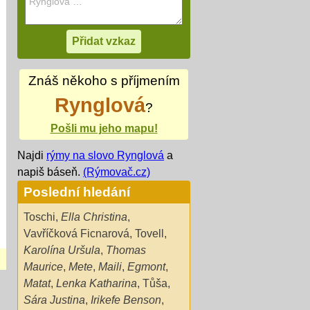
Znáš někoho s příjmením
Rynglová
?
Pošli mu jeho mapu!
Najdi
rýmy na slovo Rynglová
a
napiš báseň.
(Rýmovač.cz)
Poslední hledání
Toschi
,
Ella Christina
,
Vavříčková Ficnarová
,
Tovell
,
Karolína Uršula
,
Thomas
Maurice
,
Mete
,
Maili
,
Egmont
,
Matat
,
Lenka Katharina
,
Tůša
,
Sára Justina
,
Irikefe Benson
,