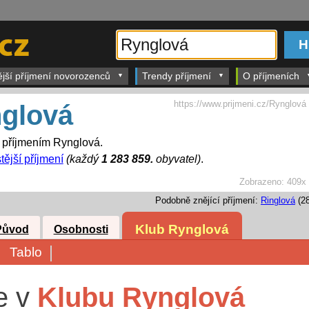
ější příjmení novorozenců
Trendy příjmení
O příjmeních
https://www.prijmeni.cz/Rynglová
glová
s příjmením Rynglová.
tější příjmení
(každý
1 283 859.
obyvatel)
.
Zobrazeno:
409x
Podobně znějící příjmení:
Ringlová
(28
Klub Rynglová
Původ
Osobnosti
Tablo
e v
Klubu Rynglová