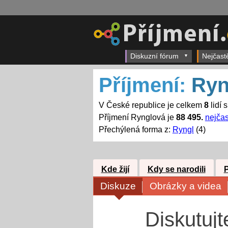
Diskuzní fórum
Nejčast
Příjmení:
Ryn
V České republice je celkem
8
lidí 
Příjmení Rynglová je
88 495.
nejčas
Přechýlená forma z:
Ryngl
(4)
Kde žijí
Kdy se narodili
Diskuze
Obrázky a videa
Diskutujt