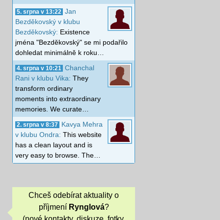
Jan
5. srpna v 13:22
Bezděkovský v klubu
Bezděkovský:
Existence
jména "Bezděkovský" se mi podařilo
dohledat minimálně k roku…
Chanchal
4. srpna v 10:21
Rani v klubu Vika:
They
transform ordinary
moments into extraordinary
memories. We curate…
Kavya Mehra
2. srpna v 8:37
v klubu Ondra:
This website
has a clean layout and is
very easy to browse. The…
Chceš odebírat aktuality o
příjmení
Rynglová
?
(nové kontakty, diskuze, fotky,