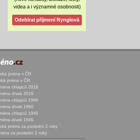
videa a i významné osobnosti)
žská jména v ČR
nská jména v ČR
 jména chlapců 2016
 jména dívek 2016
 jména chlapců 1960
 jména dívek 1960
 jména chlapců 1945
 jména dívek 1945
cká jména za poslední 2 roky
jména za poslední 2 roky