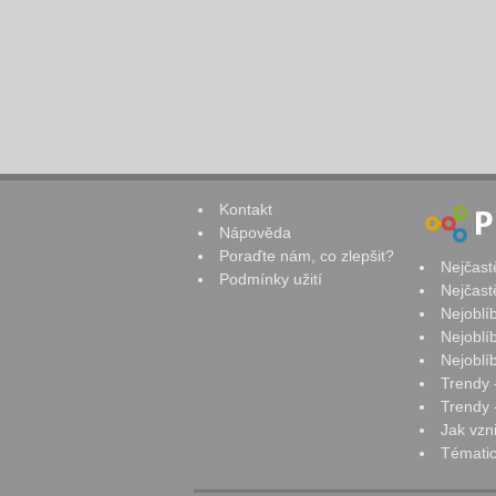
Kontakt
Nápověda
Poraďte nám, co zlepšit?
Nejčast
Podmínky užití
Nejčast
Nejoblí
Nejoblí
Nejoblí
Trendy 
Trendy -
Jak vzn
Tématic