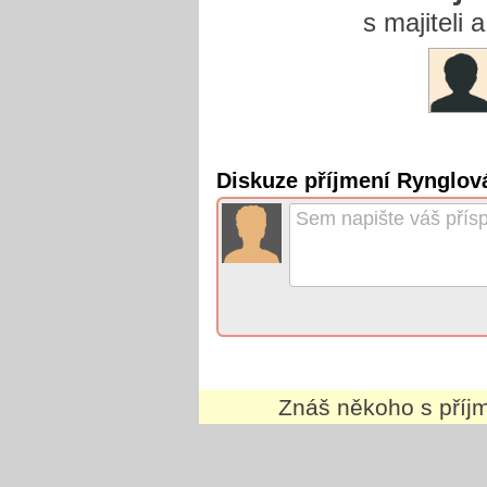
s majiteli
Diskuze příjmení Rynglov
Znáš někoho s pří