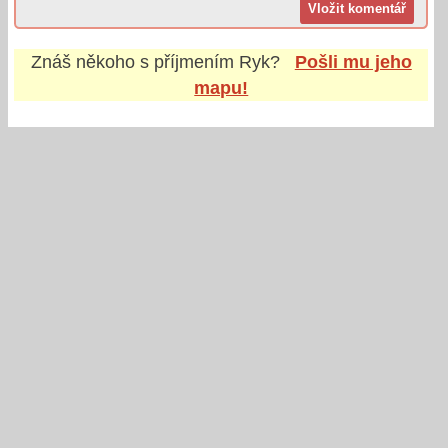
Znáš někoho s příjmením
Ryk
?
Pošli mu jeho
mapu!