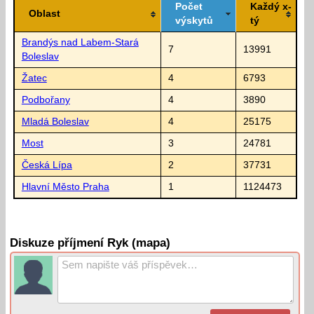
Počet
Každý x-
Oblast
výskytů
tý
Brandýs nad Labem-Stará
7
13991
Boleslav
Žatec
4
6793
Podbořany
4
3890
Mladá Boleslav
4
25175
Most
3
24781
Česká Lípa
2
37731
Hlavní Město Praha
1
1124473
Diskuze příjmení Ryk (mapa)