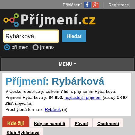
|
Přihlášení
Registrace
příjmení
jméno
MENU ≡
Příjmení:
Rybárková
V České republice je celkem
7
lidí s příjmením Rybárková.
Příjmení Rybárková je
94 853.
nejčastější příjmení
(každý
1 467
268.
obyvatel)
.
Přechýlená forma z:
Rybárek
(5)
Kde žijí
Kdy se narodili
Původ
Osobnosti
Klub Rybárková