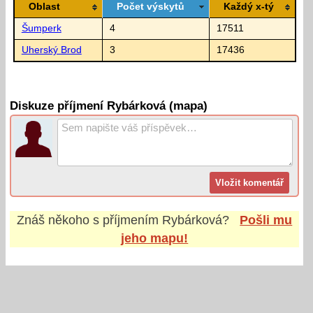
Oblast
Počet výskytů
Každý x-tý
Šumperk
4
17511
Uherský Brod
3
17436
Diskuze příjmení Rybárková (mapa)
Znáš někoho s příjmením
Rybárková
?
Pošli mu
jeho mapu!