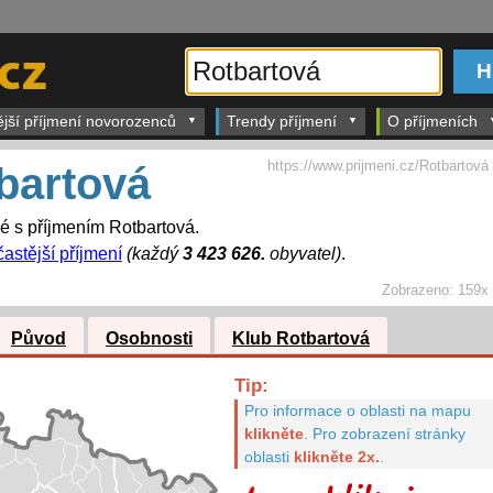
ější příjmení novorozenců
Trendy příjmení
O příjmeních
https://www.prijmeni.cz/Rotbartová
bartová
dé s příjmením Rotbartová.
častější příjmení
(každý
3 423 626.
obyvatel)
.
Zobrazeno:
159x
Původ
Osobnosti
Klub Rotbartová
Tip:
Pro informace o oblasti na mapu
klikněte
.
Pro zobrazení stránky
oblasti
klikněte 2x.
.