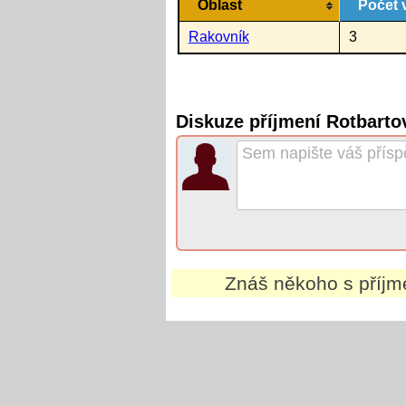
Oblast
Počet 
Rakovník
3
Diskuze příjmení Rotbarto
Znáš někoho s příj