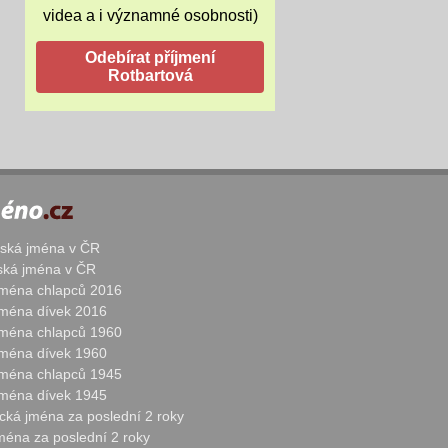
videa a i významné osobnosti)
žská jména v ČR
nská jména v ČR
 jména chlapců 2016
 jména dívek 2016
 jména chlapců 1960
 jména dívek 1960
 jména chlapců 1945
 jména dívek 1945
cká jména za poslední 2 roky
jména za poslední 2 roky