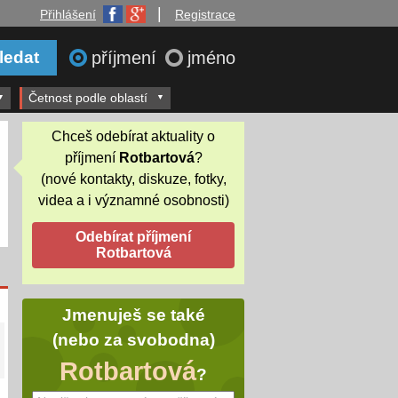
|
Přihlášení
Registrace
příjmení
jméno
Četnost podle oblastí
Chceš odebírat aktuality o
příjmení
Rotbartová
?
(nové kontakty, diskuze, fotky,
videa a i významné osobnosti)
Jmenuješ se také
(nebo za svobodna)
Rotbartová
?