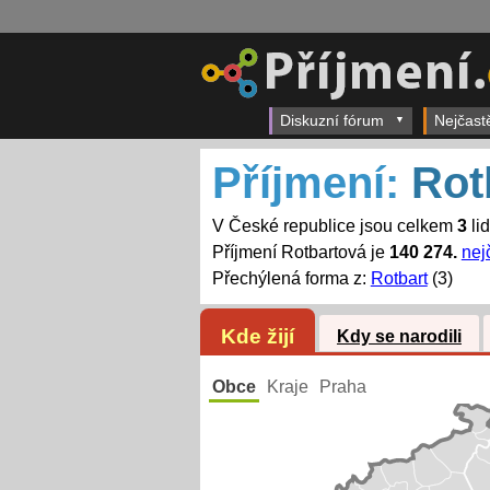
Diskuzní fórum
Nejčast
Příjmení:
Rot
V České republice jsou celkem
3
li
Příjmení Rotbartová je
140 274.
nej
Přechýlená forma z:
Rotbart
(3)
Kde žijí
Kdy se narodili
Obce
Kraje
Praha