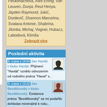
Fečkoháchová
,
Alex Erling
,
Van
Leuven
,
Dunja
,
Reut Henya
,
Jayden Raymond
,
Jukić
,
Dordevič
,
Shannon Marcelina
,
Svatava Antonie
,
Shabrina
,
Jilonka
,
Michaj
,
Vogner
,
Hubacz
,
Labodová
,
Klimša
Zobrazit více
Poslední aktivita
Jan Havlát
6. srpna v 14:54
v klubu Havlát:
Příjmení
"Havlát" vzniklo odvozením
od rodného jména "Havel" s…
Jan
5. srpna v 13:22
Bezděkovský v klubu
Bezděkovský:
Existence
jména "Bezděkovský" se mi podařilo
dohledat minimálně k roku…