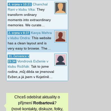
Chanchal
4. srpna v 10:21
Rani v klubu Vika:
They
transform ordinary
moments into extraordinary
memories. We curate…
Kavya Mehra
2. srpna v 8:37
v klubu Ondra:
This website
has a clean layout and is
very easy to browse. The…
31. července v
Vondrová Evženie v
15:34
klubu Rožňák:
Tak to jsme
rodina ,můj děda se jmenoval
Evžen,a já jsem v Kojetíně…
Chceš odebírat aktuality o
příjmení
Rotbartová
?
(nové kontakty, diskuze, fotky,