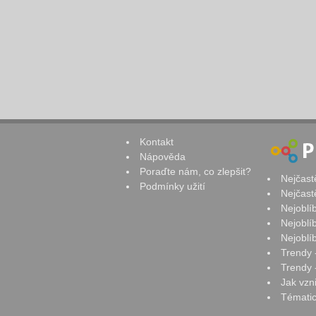
Kontakt
Nápověda
Poraďte nám, co zlepšit?
Nejčast
Podmínky užití
Nejčast
Nejoblí
Nejoblí
Nejoblí
Trendy 
Trendy -
Jak vzn
Tématic