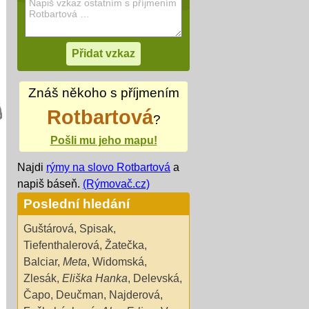
Znáš někoho s příjmením
Rotbartová
?
Pošli mu jeho mapu!
Najdi
rýmy na slovo Rotbartová
a
napiš báseň.
(Rýmovač.cz)
Poslední hledání
Guštárová
,
Spisak
,
Tiefenthalerová
,
Žatečka
,
Balciar
,
Meta
,
Widomská
,
Zlesák
,
Eliška Hanka
,
Delevská
,
Čapo
,
Deučman
,
Najderová
,