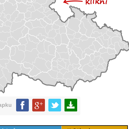
mapku