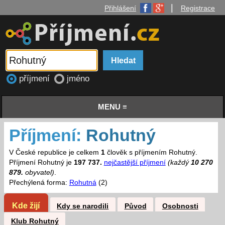
|
Přihlášení
Registrace
příjmení
jméno
MENU ≡
Příjmení:
Rohutný
V České republice je celkem
1
člověk s příjmením Rohutný.
Příjmení Rohutný je
197 737.
nejčastější příjmení
(každý
10 270
879.
obyvatel)
.
Přechýlená forma:
Rohutná
(2)
Kde žijí
Kdy se narodili
Původ
Osobnosti
Klub Rohutný