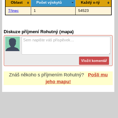
Oblast
Počet výskytů
Každý x-tý
Třinec
1
54523
Diskuze příjmení Rohutný (mapa)
Znáš někoho s příjmením
Rohutný
?
Pošli mu
jeho mapu!