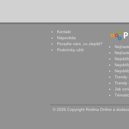
Kontakt
Nápověda
Poraďte nám, co zlepšit?
Nejčast
Podmínky užití
Nejčast
Nejoblí
Nejoblí
Nejoblí
Trendy 
Trendy -
Jak vzn
Tématic
© 2026 Copyright Rodina Online a dodavat