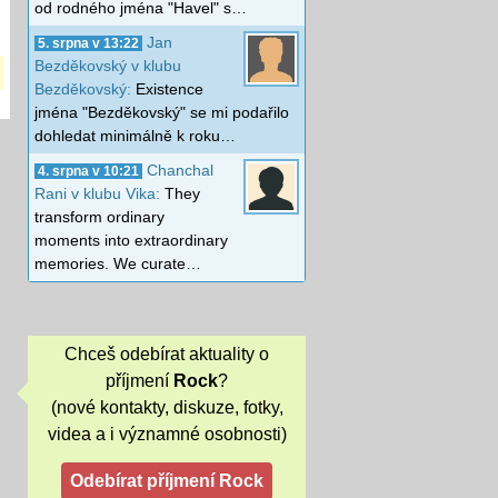
od rodného jména "Havel" s…
Jan
5. srpna v 13:22
Bezděkovský v klubu
Bezděkovský:
Existence
jména "Bezděkovský" se mi podařilo
dohledat minimálně k roku…
Chanchal
4. srpna v 10:21
Rani v klubu Vika:
They
transform ordinary
moments into extraordinary
memories. We curate…
Chceš odebírat aktuality o
příjmení
Rock
?
(nové kontakty, diskuze, fotky,
videa a i významné osobnosti)