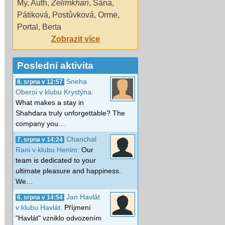
My
,
Auth
,
Zelimkhan
,
Šána
,
Pátiková
,
Postůvková
,
Orme
,
Portal
,
Berta
Zobrazit více
Poslední aktivita
Sneha
8. srpna v 12:57
Oberoi v klubu Krystýna:
What makes a stay in
Shahdara truly unforgettable? The
company you…
Chanchal
7. srpna v 14:24
Rani v klubu Henim:
Our
team is dedicated to your
ultimate pleasure and happiness.
We…
Jan Havlát
6. srpna v 14:54
v klubu Havlát:
Příjmení
"Havlát" vzniklo odvozením