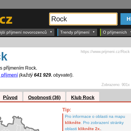
ější příjmení novorozenců
Trendy příjmení
O příjmeních
https://www.prijmeni.cz/Rock
ck
 s příjmením Rock.
 příjmení
(každý
641 929.
obyvatel)
.
Zobrazeno:
901x
Původ
Osobnosti (36)
Klub Rock
Tip:
Pro informace o oblasti na mapu
klikněte
.
Pro zobrazení stránky
oblasti
klikněte 2x.
.