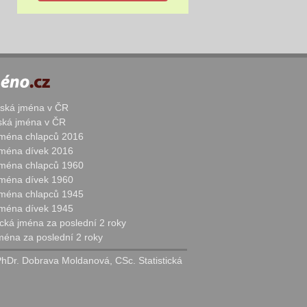
žská jména v ČR
nská jména v ČR
 jména chlapců 2016
 jména dívek 2016
 jména chlapců 1960
 jména dívek 1960
 jména chlapců 1945
 jména dívek 1945
cká jména za poslední 2 roky
jména za poslední 2 roky
PhDr. Dobrava Moldanová, CSc. Statistická