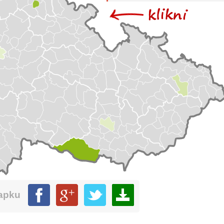
mapku