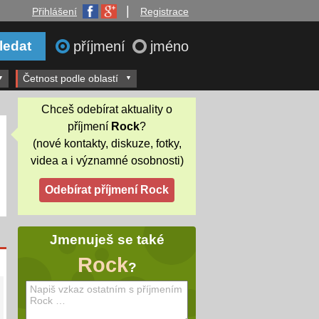
|
Přihlášení
Registrace
příjmení
jméno
Četnost podle oblastí
Chceš odebírat aktuality o
příjmení
Rock
?
(nové kontakty, diskuze, fotky,
videa a i významné osobnosti)
Jmenuješ se také
Rock
?