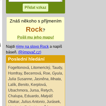
Znáš někoho s příjmením
Rock
?
Pošli mu jeho mapu!
Najdi
rýmy na slovo Rock
a napiš
báseň.
(Rýmovač.cz)
Poslední hledání
Fogeltonová
,
Litomerický
,
Taudy
,
Homfray
,
Becerrová
,
Roe
,
Gyula
,
Julia Susanne
,
Jasněna
,
Mnata
,
Lalík
,
Benito
,
Kerplová
,
Ubachmora
,
Jursa
,
Retych
,
Chalupa
,
Eduardo
,
Matyáš
Otakar
,
Julius Antonio
,
Jurásek
,