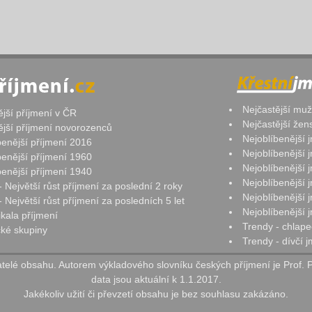
Nejčastější mu
ější příjmení v ČR
Nejčastější že
ější příjmení novorozenců
Nejoblíbenější
benější příjmení 2016
Nejoblíbenější
benější příjmení 1960
Nejoblíbenější
benější příjmení 1940
Nejoblíbenější
- Největší růst příjmení za poslední 2 roky
Nejoblíbenější
 Největší růst příjmení za posledních 5 let
Nejoblíbenější
ikala příjmení
Trendy - chlape
ké skupiny
Trendy - dívčí 
elé obsahu. Autorem výkladového slovníku českých příjmení je Prof. 
data jsou aktuální k 1.1.2017.
Jakékoliv užití či převzetí obsahu je bez souhlasu zakázáno.