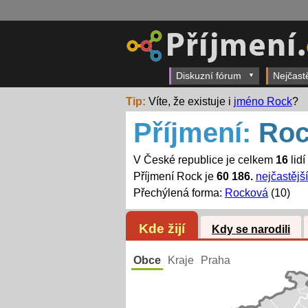
Diskuzní fórum
Nejčast
Tip:
Víte, že existuje i
jméno Rock
?
Příjmení:
Ro
V České republice je celkem
16
lidí
Příjmení Rock je
60 186.
nejčastější
Přechýlená forma:
Rocková
(10)
Kde žijí
Kdy se narodili
Obce
Kraje
Praha