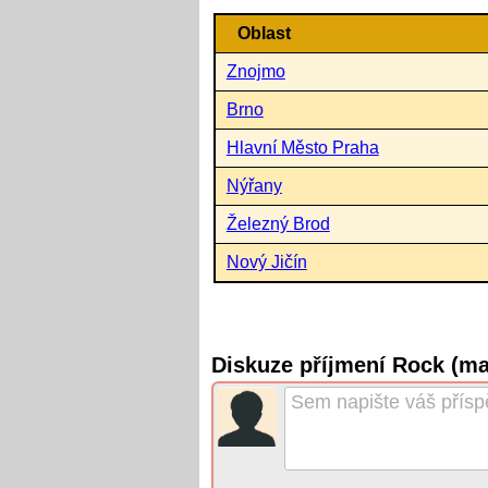
Oblast
Znojmo
Brno
Hlavní Město Praha
Nýřany
Železný Brod
Nový Jičín
Diskuze příjmení Rock (m