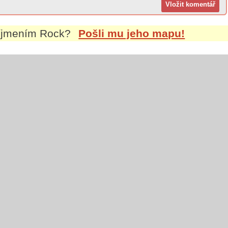
říjmením
Rock
?
Pošli mu jeho mapu!