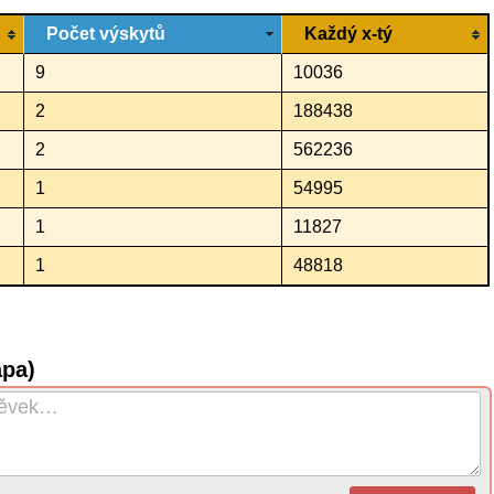
Počet výskytů
Každý x-tý
9
10036
2
188438
2
562236
1
54995
1
11827
1
48818
apa)