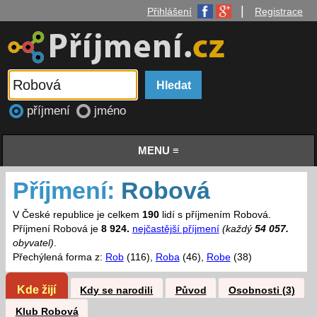
|
Přihlášení
Registrace
příjmení
jméno
MENU ≡
Příjmení:
Robová
V České republice je celkem
190
lidí s příjmením Robová.
Příjmení Robová je
8 924.
nejčastější příjmení
(každý
54 057.
obyvatel)
.
Přechýlená forma z:
Rob
(116),
Roba
(46),
Robe
(38)
Kde žijí
Kdy se narodili
Původ
Osobnosti (3)
Klub Robová