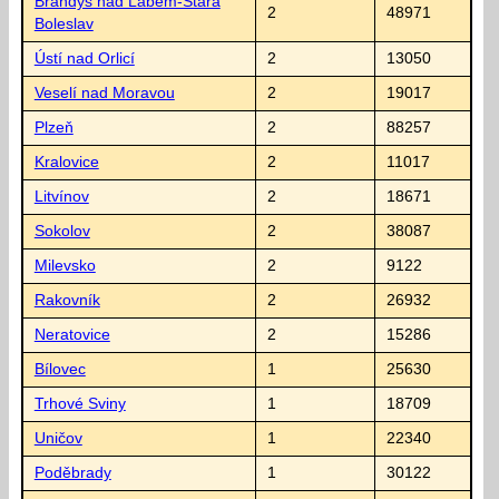
Brandýs nad Labem-Stará
2
48971
Boleslav
Ústí nad Orlicí
2
13050
Veselí nad Moravou
2
19017
Plzeň
2
88257
Kralovice
2
11017
Litvínov
2
18671
Sokolov
2
38087
Milevsko
2
9122
Rakovník
2
26932
Neratovice
2
15286
Bílovec
1
25630
Trhové Sviny
1
18709
Uničov
1
22340
Poděbrady
1
30122