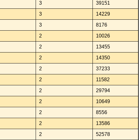
3
39151
3
14229
3
8176
2
10026
2
13455
2
14350
2
37233
2
11582
2
29794
2
10649
2
8556
2
13586
2
52578