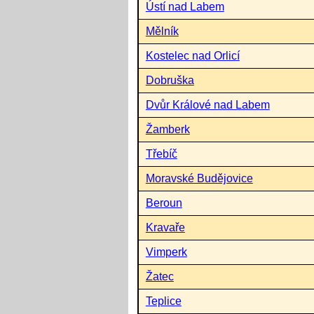
Ústí nad Labem
Mělník
Kostelec nad Orlicí
Dobruška
Dvůr Králové nad Labem
Žamberk
Třebíč
Moravské Budějovice
Beroun
Kravaře
Vimperk
Žatec
Teplice