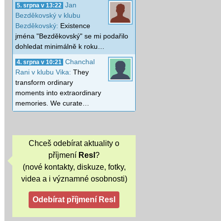
Jan
5. srpna v 13:22
Bezděkovský v klubu
Bezděkovský:
Existence
jména "Bezděkovský" se mi podařilo
dohledat minimálně k roku…
Chanchal
4. srpna v 10:21
Rani v klubu Vika:
They
transform ordinary
moments into extraordinary
memories. We curate…
Chceš odebírat aktuality o
příjmení
Resl
?
(nové kontakty, diskuze, fotky,
videa a i významné osobnosti)