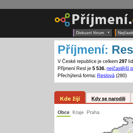
Diskuzní fórum
Nejčast
Příjmení:
Res
V České republice je celkem
297
li
Příjmení Resl je
5 536.
nejčastější p
Přechýlená forma:
Reslová
(280)
Kde žijí
Kdy se narodili
Obce
Kraje
Praha