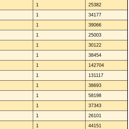
1
25382
1
34177
1
39066
1
25003
1
30122
1
38454
1
142704
1
131117
1
38693
1
58198
1
37343
1
26101
1
44151