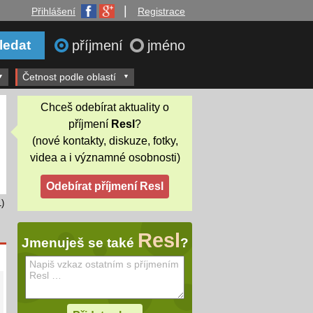
|
Přihlášení
Registrace
příjmení
jméno
Četnost podle oblastí
Chceš odebírat aktuality o
příjmení
Resl
?
(nové kontakty, diskuze, fotky,
videa a i významné osobnosti)
)
Resl
Jmenuješ se také
?