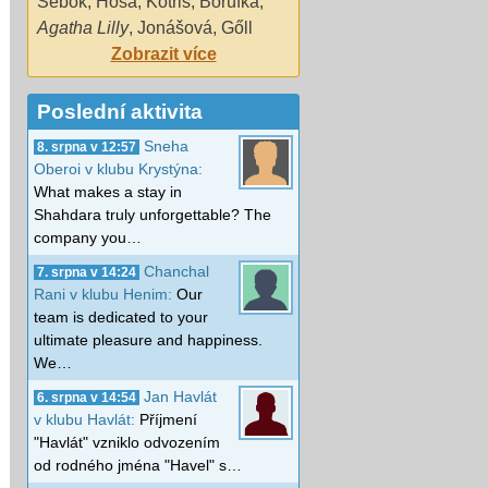
Šebok
,
Hosa
,
Kotris
,
Borúfka
,
Agatha Lilly
,
Jonášová
,
Gőll
Zobrazit více
Poslední aktivita
Sneha
8. srpna v 12:57
Oberoi v klubu Krystýna:
What makes a stay in
Shahdara truly unforgettable? The
company you…
Chanchal
7. srpna v 14:24
Rani v klubu Henim:
Our
team is dedicated to your
ultimate pleasure and happiness.
We…
Jan Havlát
6. srpna v 14:54
v klubu Havlát:
Příjmení
"Havlát" vzniklo odvozením
od rodného jména "Havel" s…