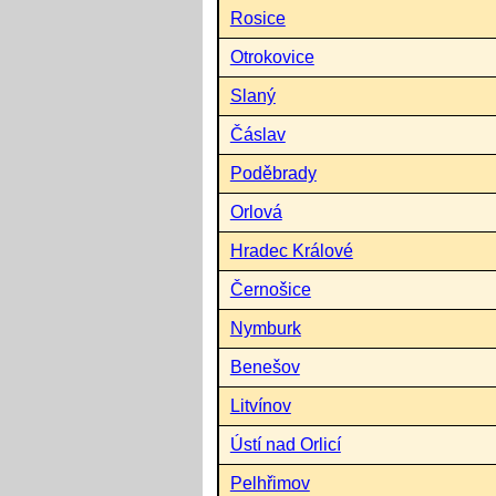
Rosice
Otrokovice
Slaný
Čáslav
Poděbrady
Orlová
Hradec Králové
Černošice
Nymburk
Benešov
Litvínov
Ústí nad Orlicí
Pelhřimov