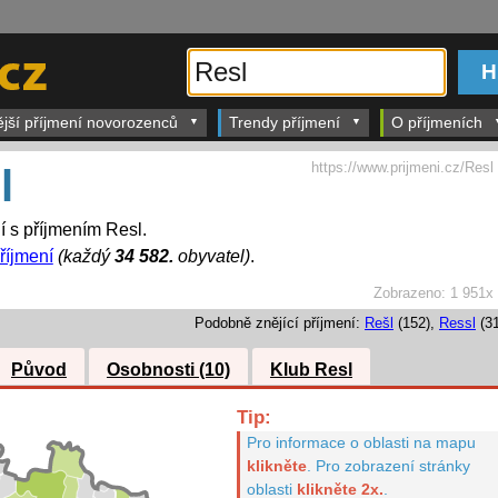
ější příjmení novorozenců
Trendy příjmení
O příjmeních
https://www.prijmeni.cz/Resl
l
dí s příjmením Resl.
říjmení
(každý
34 582.
obyvatel)
.
Zobrazeno:
1 951x
Podobně znějící příjmení:
Rešl
(152),
Ressl
(31
Původ
Osobnosti (10)
Klub Resl
Tip:
Pro informace o oblasti na mapu
klikněte
.
Pro zobrazení stránky
oblasti
klikněte 2x.
.