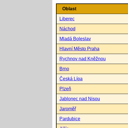
Oblast
Liberec
Náchod
Mladá Boleslav
Hlavní Město Praha
Rychnov nad Kněžnou
Brno
Česká Lípa
Plzeň
Jablonec nad Nisou
Jaroměř
Pardubice