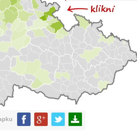
mapku