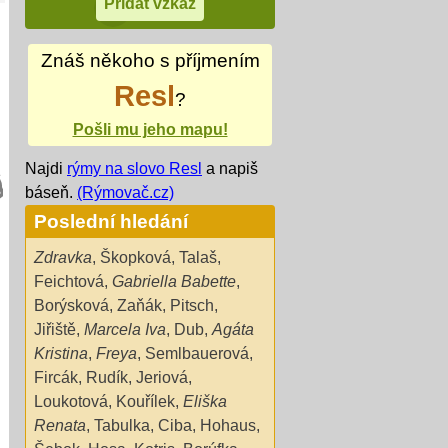
Znáš někoho s příjmením
Resl
?
Pošli mu jeho mapu!
Najdi
rýmy na slovo Resl
a napiš
báseň.
(Rýmovač.cz)
Poslední hledání
Zdravka
,
Škopková
,
Talaš
,
Feichtová
,
Gabriella Babette
,
Borýsková
,
Zaňák
,
Pitsch
,
Jiřiště
,
Marcela Iva
,
Dub
,
Agáta
Kristina
,
Freya
,
Semlbauerová
,
Fircák
,
Rudík
,
Jeriová
,
Loukotová
,
Kouřílek
,
Eliška
Renata
,
Tabulka
,
Ciba
,
Hohaus
,