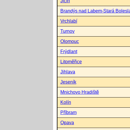
Jičín
Brandýs nad Labem-Stará Bolesl
Vrchlabí
Turnov
Olomouc
Frýdlant
Litoměřice
Jihlava
Jeseník
Mnichovo Hradiště
Kolín
Příbram
Opava