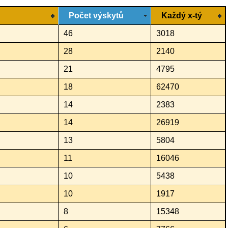
Počet výskytů
Každý x-tý
46
3018
28
2140
21
4795
18
62470
14
2383
14
26919
13
5804
11
16046
10
5438
10
1917
8
15348