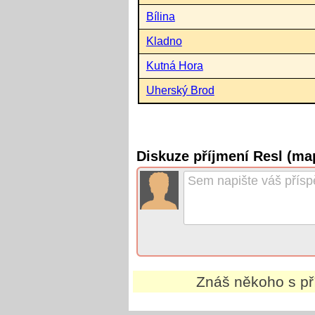
Bílina
Kladno
Kutná Hora
Uherský Brod
Diskuze příjmení Resl (ma
Znáš někoho s p