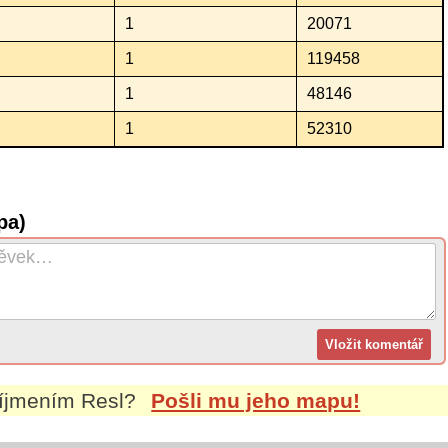
1
20071
1
119458
1
48146
1
52310
pa)
říjmením
Resl
?
Pošli mu jeho mapu!