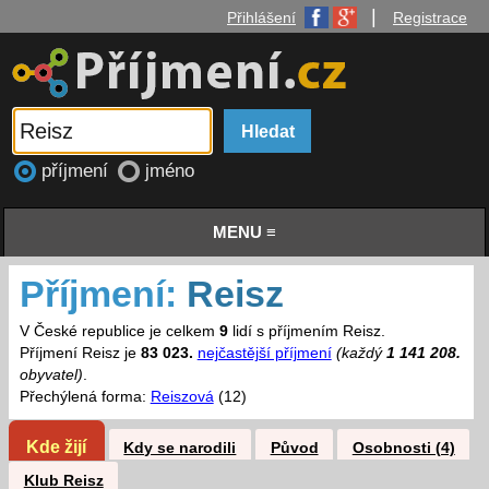
|
Přihlášení
Registrace
příjmení
jméno
MENU ≡
Příjmení:
Reisz
V České republice je celkem
9
lidí s příjmením Reisz.
Příjmení Reisz je
83 023.
nejčastější příjmení
(každý
1 141 208.
obyvatel)
.
Přechýlená forma:
Reiszová
(12)
Kde žijí
Kdy se narodili
Původ
Osobnosti (4)
Klub Reisz