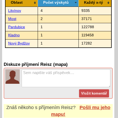
Oblast
Počet výskytů
Každý x-tý
Litvínov
4
9335
Most
2
37171
Pardubice
1
122788
Kladno
1
119458
Nový Bydžov
1
17282
Diskuze příjmení Reisz (mapa)
Znáš někoho s příjmením
Reisz
?
Pošli mu jeho
mapu!