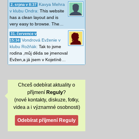
Kavya Mehra
2. srpna v 8:37
v klubu Ondra:
This website
has a clean layout and is
very easy to browse. The…
31. července v
Vondrová Evženie v
15:34
klubu Rožňák:
Tak to jsme
rodina ,můj děda se jmenoval
Evžen,a já jsem v Kojetíně…
Chceš odebírat aktuality o
příjmení
Reguly
?
(nové kontakty, diskuze, fotky,
videa a i významné osobnosti)