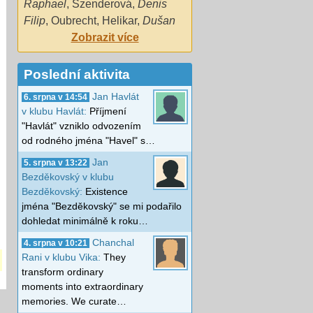
Raphael
,
Szenderová
,
Denis
Filip
,
Oubrecht
,
Helikar
,
Dušan
Zobrazit více
Poslední aktivita
Jan Havlát
6. srpna v 14:54
v klubu Havlát:
Příjmení
"Havlát" vzniklo odvozením
od rodného jména "Havel" s…
Jan
5. srpna v 13:22
Bezděkovský v klubu
Bezděkovský:
Existence
jména "Bezděkovský" se mi podařilo
dohledat minimálně k roku…
Chanchal
4. srpna v 10:21
Rani v klubu Vika:
They
transform ordinary
moments into extraordinary
memories. We curate…