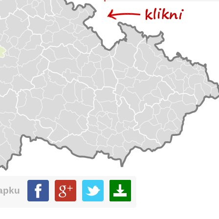
mapku