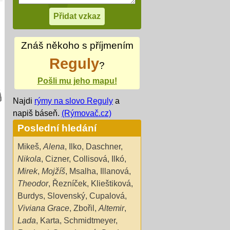
Znáš někoho s příjmením
Reguly
?
Pošli mu jeho mapu!
Najdi
rýmy na slovo Reguly
a
napiš báseň.
(Rýmovač.cz)
Poslední hledání
Mikeš
,
Alena
,
Ilko
,
Daschner
,
Nikola
,
Cizner
,
Collisová
,
Ilkó
,
Mirek
,
Mojžíš
,
Msalha
,
Illanová
,
Theodor
,
Řezníček
,
Klieštiková
,
Burdys
,
Slovenský
,
Cupalová
,
Viviana Grace
,
Zbořil
,
Altemir
,
Lada
,
Karta
,
Schmidtmeyer
,