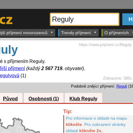
ější příjmení novorozenců
Trendy příjmení
O příjmeních
https://www.prijmeni.cz/Reguly
uly
dé s příjmením Reguly.
ější příjmení
(každý
2 567 719.
obyvatel)
.
egulyová
(1)
Zobrazeno:
385x
Podobně znějící příjmení:
Reguli
(16
Původ
Osobnosti (1)
Klub Reguly
Tip:
Pro informace o oblasti na mapu
klikněte
.
Pro zobrazení stránky
oblasti
klikněte 2x.
.