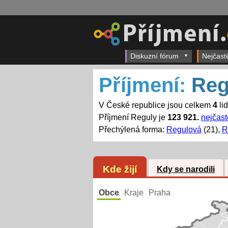
Diskuzní fórum
Nejčast
Příjmení:
Reg
V České republice jsou celkem
4
li
Příjmení Reguly je
123 921.
nejčast
Přechýlená forma:
Regulová
(21),
R
Kde žijí
Kdy se narodili
Obce
Kraje
Praha