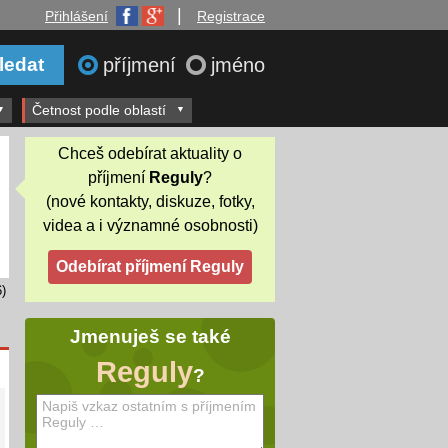
|
Přihlášení
Registrace
příjmení
jméno
Četnost podle oblastí
Chceš odebírat aktuality o
příjmení
Reguly
?
(nové kontakty, diskuze, fotky,
videa a i významné osobnosti)
)
Jmenuješ se také
Reguly
?