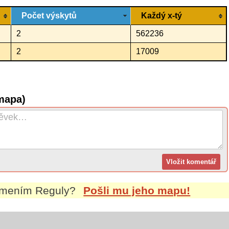
Počet výskytů
Každý x-tý
2
562236
2
17009
mapa)
íjmením
Reguly
?
Pošli mu jeho mapu!