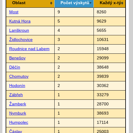
Oblast
Počet výskytů
Každý x-tý
Most
9
8260
Kutná Hora
5
9629
Lanškroun
4
5655
Židlochovice
3
10631
Roudnice nad Labem
2
15948
Benešov
2
29099
Děčín
2
38648
Chomutov
2
39839
Hodonín
2
30362
Zábřeh
1
33279
Žamberk
1
28700
Nymburk
1
38693
Humpolec
1
17114
Čáslav
1
25003