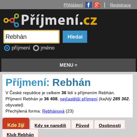
|
Přihlášení
Registrace
příjmení
jméno
MENU ≡
Příjmení:
Rebhán
V České republice je celkem
36
lidí s příjmením Rebhán.
Příjmení Rebhán je
36 408.
nejčastější příjmení
(každý
285 302.
obyvatel)
.
Přechýlená forma:
Rebhánová
(23)
Kde žijí
Kdy se narodili
Původ
Osobnosti
Klub Rebhán