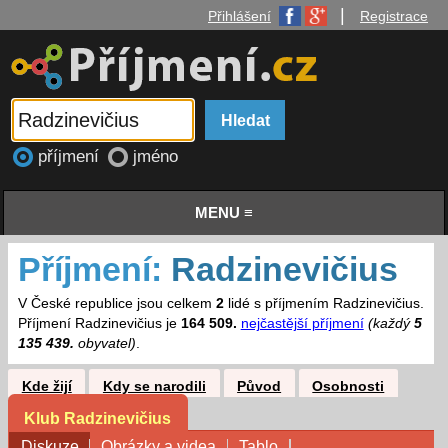
|
Přihlášení
Registrace
příjmení
jméno
MENU ≡
Příjmení:
Radzinevičius
V České republice jsou celkem
2
lidé s příjmením Radzinevičius.
Příjmení Radzinevičius je
164 509.
nejčastější příjmení
(každý
5
135 439.
obyvatel)
.
Kde žijí
Kdy se narodili
Původ
Osobnosti
Klub Radzinevičius
Diskuze
Obrázky a videa
Tablo