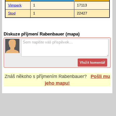
Vimperk
1
17113
Stod
1
22427
Diskuze příjmení Rabenbauer (mapa)
Znáš někoho s příjmením
Rabenbauer
?
Pošli mu
jeho mapu!