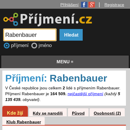
|
Přihlášení
Registrace
příjmení
jméno
MENU ≡
Příjmení:
Rabenbauer
V České republice jsou celkem
2
lidé s příjmením Rabenbauer.
Příjmení Rabenbauer je
164 509.
nejčastější příjmení
(každý
5
135 439.
obyvatel)
.
Kde žijí
Kdy se narodili
Původ
Osobnosti (2)
Klub Rabenbauer