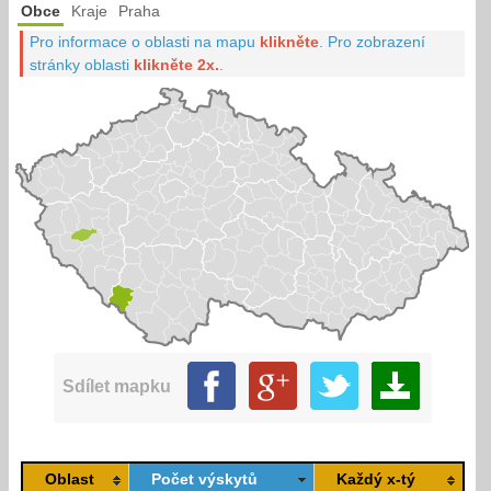
Obce
Kraje
Praha
Pro informace o oblasti na mapu
klikněte
.
Pro zobrazení
stránky oblasti
klikněte 2x.
.
Sdílet mapku
Oblast
Počet výskytů
Každý x-tý