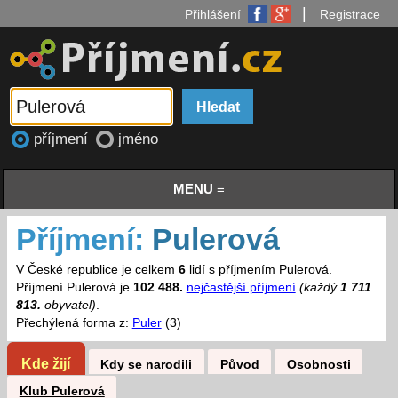
|
Přihlášení
Registrace
příjmení
jméno
MENU ≡
Příjmení:
Pulerová
V České republice je celkem
6
lidí s příjmením Pulerová.
Příjmení Pulerová je
102 488.
nejčastější příjmení
(každý
1 711
813.
obyvatel)
.
Přechýlená forma z:
Puler
(3)
Kde žijí
Kdy se narodili
Původ
Osobnosti
Klub Pulerová