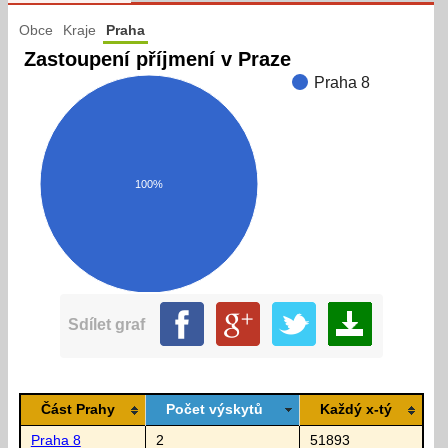
Obce
Kraje
Praha
Zastoupení příjmení v Praze
Praha 8
100%
Sdílet graf
Část Prahy
Počet výskytů
Každý x-tý
Praha 8
2
51893