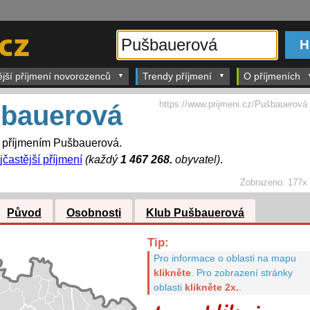
ější příjmení novorozenců
Trendy příjmení
O příjmeních
https://www.prijmeni.cz/Pušbauerová
bauerová
s příjmením Pušbauerová.
jčastější příjmení
(každý
1 467 268.
obyvatel)
.
Zobrazeno:
177x
Původ
Osobnosti
Klub Pušbauerová
Tip:
Pro informace o oblasti na mapu
klikněte
.
Pro zobrazení stránky
oblasti
klikněte 2x.
.