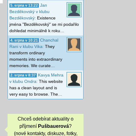
Jan
5. srpna v 13:22
Bezděkovský v klubu
Bezděkovský:
Existence
jména "Bezděkovský" se mi podařilo
dohledat minimálně k roku…
Chanchal
4. srpna v 10:21
Rani v klubu Vika:
They
transform ordinary
moments into extraordinary
memories. We curate…
Kavya Mehra
2. srpna v 8:37
v klubu Ondra:
This website
has a clean layout and is
very easy to browse. The…
Chceš odebírat aktuality o
příjmení
Pušbauerová
?
(nové kontakty, diskuze, fotky,