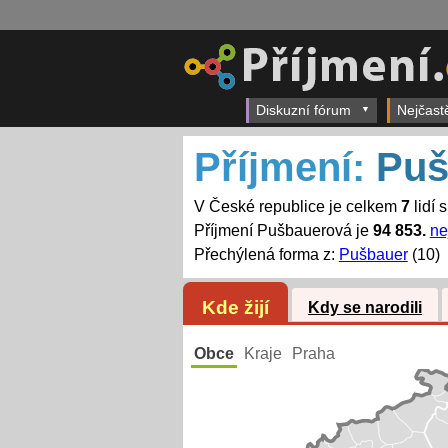
Diskuzní fórum
Nejčast
Příjmení:
Puš
V České republice je celkem
7
lidí 
Příjmení Pušbauerová je
94 853.
ne
Přechýlená forma z:
Pušbauer
(10)
Kde žijí
Kdy se narodili
Obce
Kraje
Praha