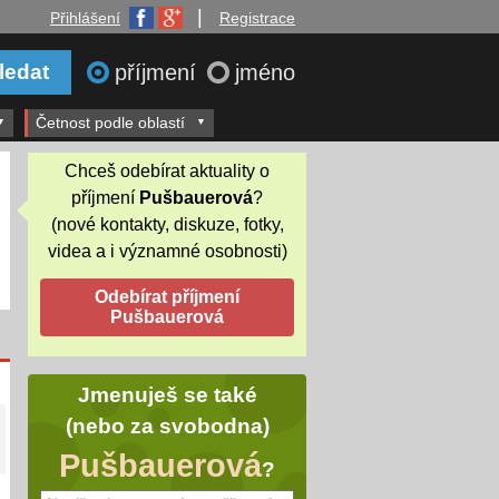
|
Přihlášení
Registrace
příjmení
jméno
Četnost podle oblastí
Chceš odebírat aktuality o
příjmení
Pušbauerová
?
(nové kontakty, diskuze, fotky,
videa a i významné osobnosti)
Jmenuješ se také
(nebo za svobodna)
Pušbauerová
?