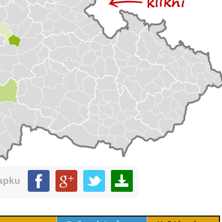
mapku