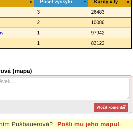
Počet výskytů
Každý x-tý
3
26483
2
10086
av
1
97942
1
83122
rová (mapa)
ením
Pušbauerová
?
Pošli mu jeho mapu!