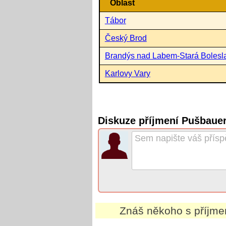
Oblast
Tábor
Český Brod
Brandýs nad Labem-Stará Bolesl
Karlovy Vary
Diskuze příjmení Pušbaue
Znáš někoho s příjm