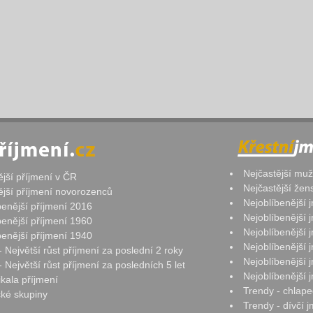
Nejčastější mu
ější příjmení v ČR
Nejčastější že
ější příjmení novorozenců
Nejoblíbenější
benější příjmení 2016
Nejoblíbenější
benější příjmení 1960
Nejoblíbenější
benější příjmení 1940
Nejoblíbenější
- Největší růst příjmení za poslední 2 roky
Nejoblíbenější
 Největší růst příjmení za posledních 5 let
Nejoblíbenější
ikala příjmení
Trendy - chlape
ké skupiny
Trendy - dívčí 