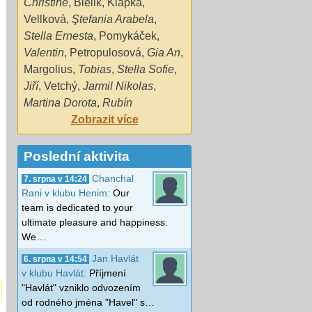
Christine
,
Bielik
,
Klapka
,
Vellková
,
Ştefania Arabela
,
Stella Ernesta
,
Pomykáček
,
Valentin
,
Petropulosová
,
Gia An
,
Margolius
,
Tobias
,
Stella Sofie
,
Jiří
,
Vetchý
,
Jarmil Nikolas
,
Martina Dorota
,
Rubín
Zobrazit více
Poslední aktivita
Chanchal
7. srpna v 14:24
Rani v klubu Henim:
Our
team is dedicated to your
ultimate pleasure and happiness.
We…
Jan Havlát
6. srpna v 14:54
v klubu Havlát:
Příjmení
"Havlát" vzniklo odvozením
od rodného jména "Havel" s…