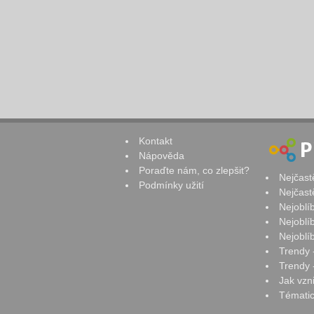
Kontakt
Nápověda
Poraďte nám, co zlepšit?
Nejčast
Podmínky užití
Nejčast
Nejoblí
Nejoblí
Nejoblí
Trendy 
Trendy -
Jak vzn
Tématic