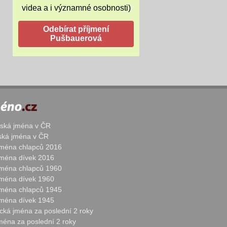
videa a i významné osobnosti)
žská jména v ČR
nská jména v ČR
 jména chlapců 2016
 jména dívek 2016
 jména chlapců 1960
 jména dívek 1960
 jména chlapců 1945
 jména dívek 1945
cká jména za poslední 2 roky
jména za poslední 2 roky