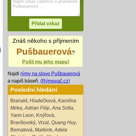
Znáš někoho s příjmením
Pušbauerová
?
Pošli mu jeho mapu!
Najdi
rýmy na slovo Pušbauerová
a napiš báseň.
(Rýmovač.cz)
Poslední hledání
Branald
,
Hladečková
,
Karolína
Mirka
,
Adrian Filip
,
Ana Sofia
,
Yann Leon
,
Knýřová
,
Branšovský
,
Vrzal
,
Quang Huy
,
Bernatová
,
Markintr
,
Adela