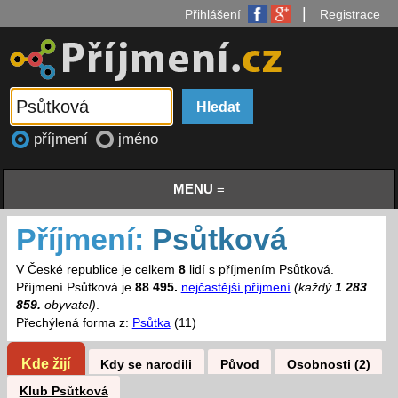
|
Přihlášení
Registrace
příjmení
jméno
MENU ≡
Příjmení:
Psůtková
V České republice je celkem
8
lidí s příjmením Psůtková.
Příjmení Psůtková je
88 495.
nejčastější příjmení
(každý
1 283
859.
obyvatel)
.
Přechýlená forma z:
Psůtka
(11)
Kde žijí
Kdy se narodili
Původ
Osobnosti (2)
Klub Psůtková