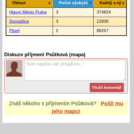
Oblast
Počet výskytů
Každý x-tý
Hlavní Město Praha
3
374824
Domažlice
3
12930
Plzeň
2
88257
Diskuze příjmení Psůtková (mapa)
Znáš někoho s příjmením
Psůtková
?
Pošli mu
jeho mapu!