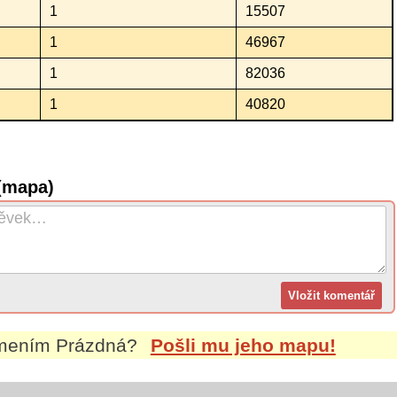
1
15507
1
46967
1
82036
1
40820
(mapa)
jmením
Prázdná
?
Pošli mu jeho mapu!