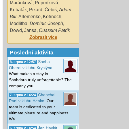
Maránková
,
Peprníková
,
Kubalák
,
Pikard
,
Čebiš
,
Adam
Bill
,
Artemenko
,
Kotrnoch
,
Modlitba
,
Dominic-Joseph
,
Dowd
,
Jansa
,
Ouassim Patrik
Zobrazit více
Poslední aktivita
Sneha
8. srpna v 12:57
Oberoi v klubu Krystýna:
What makes a stay in
Shahdara truly unforgettable? The
company you…
Chanchal
7. srpna v 14:24
Rani v klubu Henim:
Our
team is dedicated to your
ultimate pleasure and happiness.
We…
Jan Havlát
6. srpna v 14:54