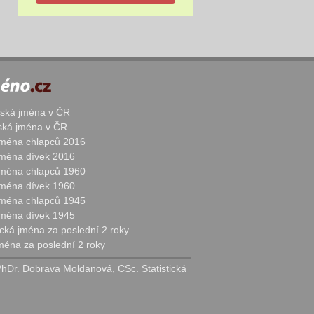
žská jména v ČR
nská jména v ČR
 jména chlapců 2016
 jména dívek 2016
 jména chlapců 1960
 jména dívek 1960
 jména chlapců 1945
 jména dívek 1945
cká jména za poslední 2 roky
jména za poslední 2 roky
PhDr. Dobrava Moldanová, CSc. Statistická