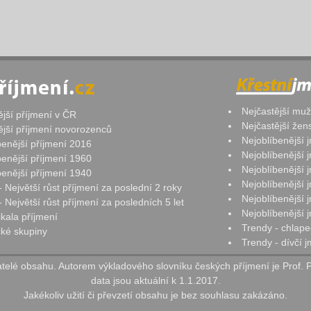
Nejčastější mu
ější příjmení v ČR
Nejčastější že
ější příjmení novorozenců
Nejoblíbenější
benější příjmení 2016
Nejoblíbenější
benější příjmení 1960
Nejoblíbenější
benější příjmení 1940
Nejoblíbenější
- Největší růst příjmení za poslední 2 roky
Nejoblíbenější
 Největší růst příjmení za posledních 5 let
Nejoblíbenější
ikala příjmení
Trendy - chlape
ké skupiny
Trendy - dívčí 
elé obsahu. Autorem výkladového slovníku českých příjmení je Prof. 
data jsou aktuální k 1.1.2017.
Jakékoliv užití či převzetí obsahu je bez souhlasu zakázáno.