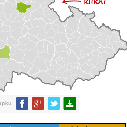
mapku