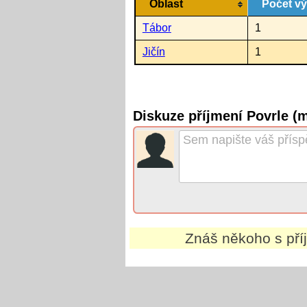
Oblast
Počet v
Tábor
1
Jičín
1
Diskuze příjmení Povrle (
Znáš někoho s př