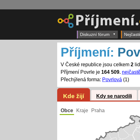
Diskuzní fórum
Nejčast
Příjmení:
Pov
V České republice jsou celkem
2
li
Příjmení Povrle je
164 509.
nejčastě
Přechýlená forma:
Povrlová
(1)
Kde žijí
Kdy se narodili
Obce
Kraje
Praha