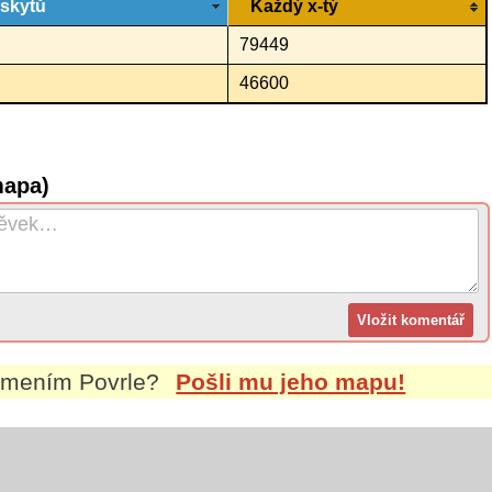
ýskytů
Každý x-tý
79449
46600
mapa)
íjmením
Povrle
?
Pošli mu jeho mapu!