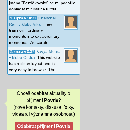
jména "Bezděkovský" se mi podařilo
dohledat minimálně k roku…
Chanchal
4. srpna v 10:21
Rani v klubu Vika:
They
transform ordinary
moments into extraordinary
memories. We curate…
Kavya Mehra
2. srpna v 8:37
v klubu Ondra:
This website
has a clean layout and is
very easy to browse. The…
Chceš odebírat aktuality o
příjmení
Povrle
?
(nové kontakty, diskuze, fotky,
videa a i významné osobnosti)