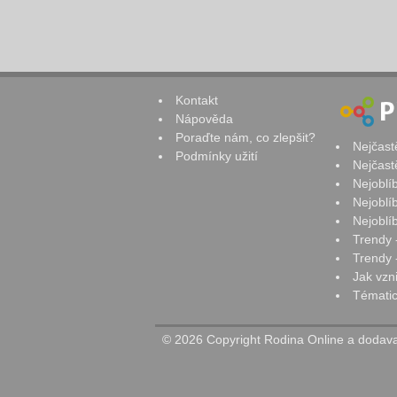
Kontakt
Nápověda
Poraďte nám, co zlepšit?
Nejčast
Podmínky užití
Nejčast
Nejoblí
Nejoblí
Nejoblí
Trendy 
Trendy -
Jak vzn
Tématic
© 2026 Copyright Rodina Online a dodavat