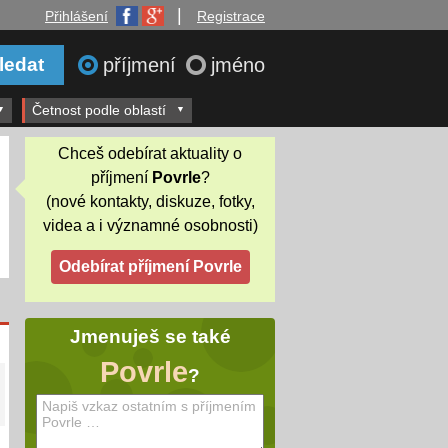
|
Přihlášení
Registrace
příjmení
jméno
Četnost podle oblastí
Chceš odebírat aktuality o
příjmení
Povrle
?
(nové kontakty, diskuze, fotky,
videa a i významné osobnosti)
Jmenuješ se také
Povrle
?