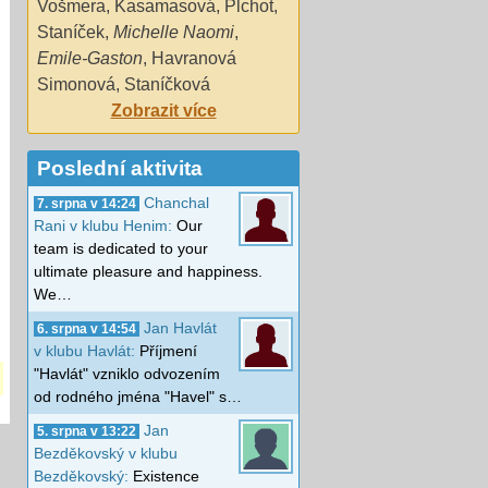
Vošmera
,
Kasamasová
,
Plchot
,
Staníček
,
Michelle Naomi
,
Emile-Gaston
,
Havranová
Simonová
,
Staníčková
Zobrazit více
Poslední aktivita
Chanchal
7. srpna v 14:24
Rani v klubu Henim:
Our
team is dedicated to your
ultimate pleasure and happiness.
We…
Jan Havlát
6. srpna v 14:54
v klubu Havlát:
Příjmení
"Havlát" vzniklo odvozením
od rodného jména "Havel" s…
Jan
5. srpna v 13:22
Bezděkovský v klubu
Bezděkovský:
Existence