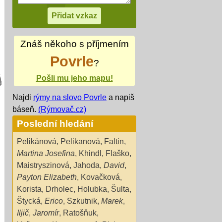
Znáš někoho s příjmením
Povrle
?
Pošli mu jeho mapu!
Najdi
rýmy na slovo Povrle
a napiš
báseň.
(Rýmovač.cz)
Poslední hledání
Pelikánová
,
Pelikanová
,
Faltin
,
Martina Josefina
,
Khindl
,
Flaško
,
Maistryszinová
,
Jahoda
,
David
,
Payton Elizabeth
,
Kovačková
,
Korista
,
Drholec
,
Holubka
,
Šulta
,
Štycká
,
Erico
,
Szkutnik
,
Marek
,
Iljič
,
Jaromír
,
Ratošňuk
,