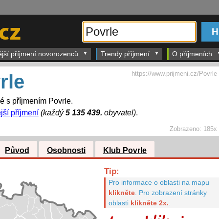
ější příjmení novorozenců
Trendy příjmení
O příjmeních
https://www.prijmeni.cz/Povrle
rle
dé s příjmením Povrle.
jší příjmení
(každý
5 135 439.
obyvatel)
.
Zobrazeno:
185x
Původ
Osobnosti
Klub Povrle
Tip:
Pro informace o oblasti na mapu
klikněte
.
Pro zobrazení stránky
oblasti
klikněte 2x.
.