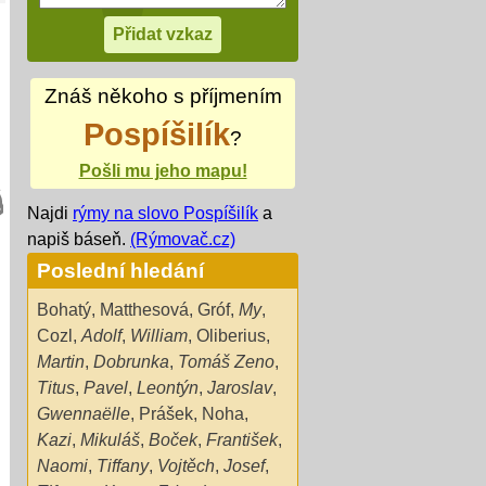
Znáš někoho s příjmením
Pospíšilík
?
Pošli mu jeho mapu!
Najdi
rýmy na slovo Pospíšilík
a
napiš báseň.
(Rýmovač.cz)
Poslední hledání
Bohatý
,
Matthesová
,
Gróf
,
My
,
Cozl
,
Adolf
,
William
,
Oliberius
,
Martin
,
Dobrunka
,
Tomáš Zeno
,
Titus
,
Pavel
,
Leontýn
,
Jaroslav
,
Gwennaëlle
,
Prášek
,
Noha
,
Kazi
,
Mikuláš
,
Boček
,
František
,
Naomi
,
Tiffany
,
Vojtěch
,
Josef
,