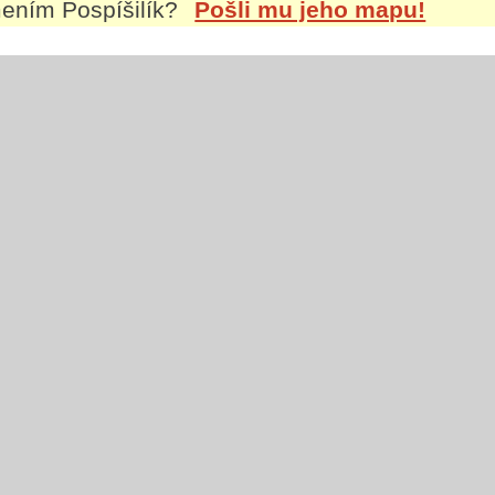
jmením
Pospíšilík
?
Pošli mu jeho mapu!