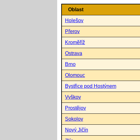
Oblast
Holešov
Přerov
Kroměříž
Ostrava
Brno
Olomouc
Bystřice pod Hostýnem
Vyškov
Prostějov
Sokolov
Nový Jičín