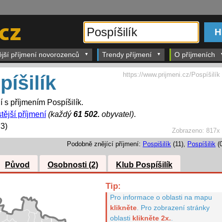
ější příjmení novorozenců
Trendy příjmení
O příjmeních
https://www.prijmeni.cz/Pospíšilík
píšilík
í s příjmením Pospíšilík.
tější příjmení
(každý
61 502.
obyvatel)
.
3)
Zobrazeno:
817x
Podobně znějící příjmení:
Pospišilík
(11),
Pospíšilik
(0
Původ
Osobnosti (2)
Klub Pospíšilík
Tip:
Pro informace o oblasti na mapu
klikněte
.
Pro zobrazení stránky
oblasti
klikněte 2x.
.