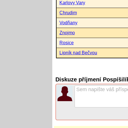
Karlovy Vary
Chrudim
Vodňany
Znojmo
Rosice
Lipník nad Bečvou
Diskuze příjmení Pospíšilí