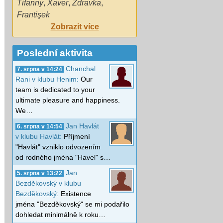
Tifanny
,
Xaver
,
Zdravka
,
Frantişek
Zobrazit více
Poslední aktivita
Chanchal
7. srpna v 14:24
Rani v klubu Henim:
Our
team is dedicated to your
ultimate pleasure and happiness.
We…
Jan Havlát
6. srpna v 14:54
v klubu Havlát:
Příjmení
"Havlát" vzniklo odvozením
od rodného jména "Havel" s…
Jan
5. srpna v 13:22
Bezděkovský v klubu
Bezděkovský:
Existence
jména "Bezděkovský" se mi podařilo
dohledat minimálně k roku…