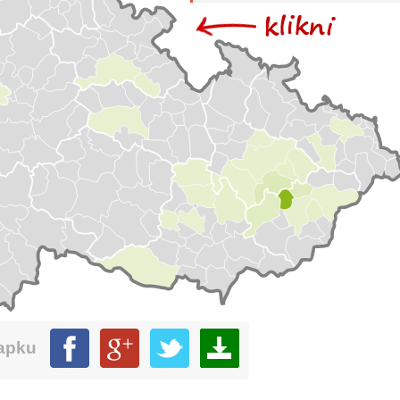
mapku