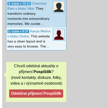
Chanchal
4. srpna v 10:21
Rani v klubu Vika:
They
transform ordinary
moments into extraordinary
memories. We curate…
Kavya Mehra
2. srpna v 8:37
v klubu Ondra:
This website
has a clean layout and is
very easy to browse. The…
Chceš odebírat aktuality o
příjmení
Pospíšilík
?
(nové kontakty, diskuze, fotky,
videa a i významné osobnosti)