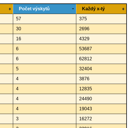
Počet výskytů
Každý x-tý
57
375
30
2696
16
4329
6
53687
6
62812
5
32404
4
3876
4
12835
4
24490
4
19043
3
16272