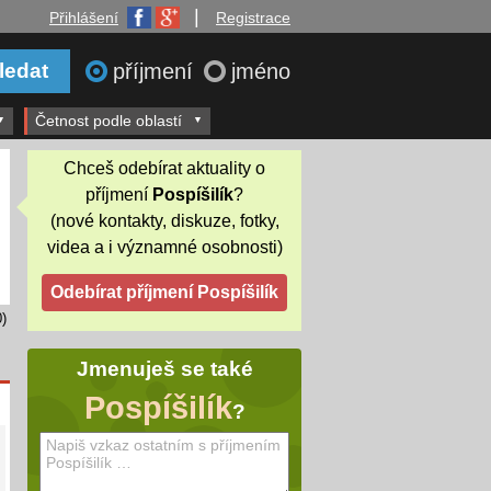
|
Přihlášení
Registrace
příjmení
jméno
Četnost podle oblastí
Chceš odebírat aktuality o
příjmení
Pospíšilík
?
(nové kontakty, diskuze, fotky,
videa a i významné osobnosti)
)
Jmenuješ se také
Pospíšilík
?