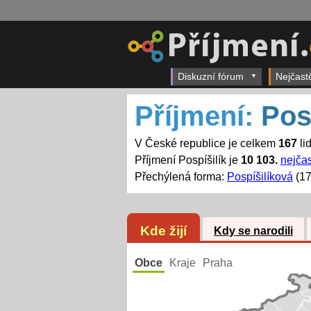
Diskuzní fórum
Nejčast
Příjmení:
Pos
V České republice je celkem
167
lid
Příjmení Pospíšilík je
10 103.
nejčas
Přechýlená forma:
Pospíšilíková
(17
Kde žijí
Kdy se narodili
Obce
Kraje
Praha