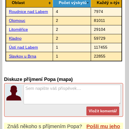
Oblast
Počet výskytů
Každý x-tý
Roudnice nad Labem
4
7974
Olomouc
2
81011
Litoměřice
2
29104
Kladno
2
59729
Ústí nad Labem
1
117455
Slavkov u Brna
1
22855
Diskuze příjmení Popa (mapa)
Znáš někoho s příjmením
Popa
?
Pošli mu jeho