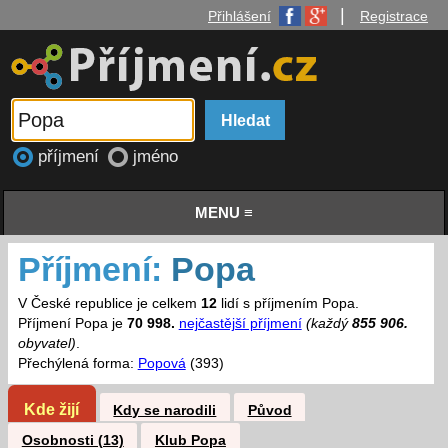
|
Přihlášení
Registrace
příjmení
jméno
MENU ≡
Příjmení:
Popa
V České republice je celkem
12
lidí s příjmením Popa.
Příjmení Popa je
70 998.
nejčastější příjmení
(každý
855 906.
obyvatel)
.
Přechýlená forma:
Popová
(393)
Kde žijí
Kdy se narodili
Původ
Osobnosti (13)
Klub Popa