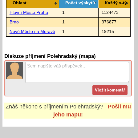
Oblast
Počet výskytů
Každý x-tý
Hlavní Město Praha
1
1124473
Brno
1
376877
Nové Město na Moravě
1
19215
Diskuze příjmení Polehradský (mapa)
Znáš někoho s příjmením
Polehradský
?
Pošli mu
jeho mapu!