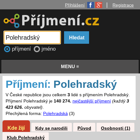
|
Přihlášení
Registrace
příjmení
jméno
MENU ≡
Příjmení:
Polehradský
V České republice jsou celkem
3
lidé s příjmením Polehradský.
Příjmení Polehradský je
140 274.
nejčastější příjmení
(každý
3
423 626.
obyvatel)
.
Přechýlená forma:
Polehradská
(3)
Kde žijí
Kdy se narodili
Původ
Osobnosti (1)
Klub Polehradský