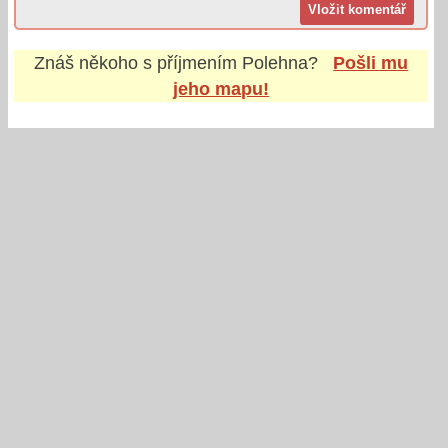
Znáš někoho s příjmením
Polehna
?
Pošli mu
jeho mapu!