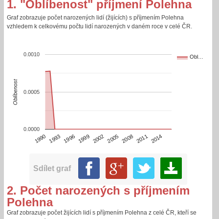
1. "Oblíbenost" příjmení Polehna
Graf zobrazuje počet narozených lidí (žijících) s příjmením Polehna
vzhledem k celkovému počtu lidí narozených v daném roce v celé ČR.
0.0010
Obl…
Oblíbenost
0.0005
0.0000
2014
2002
1990
2005
1993
2008
1996
2011
1999
Sdílet graf
2. Počet narozených s příjmením
Polehna
Graf zobrazuje počet žijících lidí s příjmením Polehna z celé ČR, kteří se