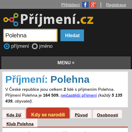
|
Přihlášení
Registrace
příjmení
jméno
MENU ≡
Příjmení:
Polehna
V České republice jsou celkem
2
lidé s příjmením Polehna.
Příjmení Polehna je
164 509.
nejčastější příjmení
(každý
5 135
439.
obyvatel)
.
Kdy se narodili
Kde žijí
Původ
Osobnosti
Klub Polehna