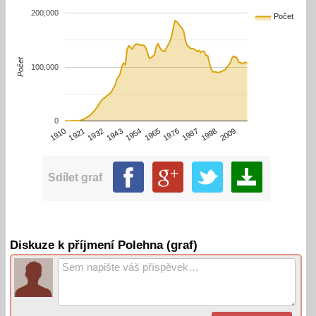
200,000
Počet
Počet
100,000
0
1910
1932
1954
1976
1998
1921
1943
1965
1987
2009
Sdílet graf
Diskuze k příjmení Polehna (graf)