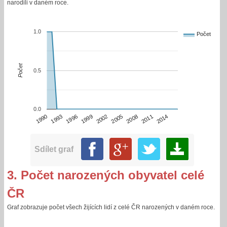
narodili v daném roce.
1.0
Počet
Počet
0.5
0.0
2014
2002
1990
2005
1993
2008
1996
2011
1999
Sdílet graf
3. Počet narozených obyvatel celé
ČR
Graf zobrazuje počet všech žijících lidí z celé ČR narozených v daném roce.