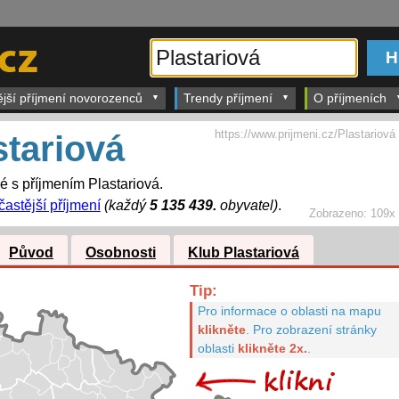
ější příjmení novorozenců
Trendy příjmení
O příjmeních
https://www.prijmeni.cz/Plastariová
stariová
é s příjmením Plastariová.
častější příjmení
(každý
5 135 439.
obyvatel)
.
Zobrazeno:
109x
Původ
Osobnosti
Klub Plastariová
Tip:
Pro informace o oblasti na mapu
klikněte
.
Pro zobrazení stránky
oblasti
klikněte 2x.
.