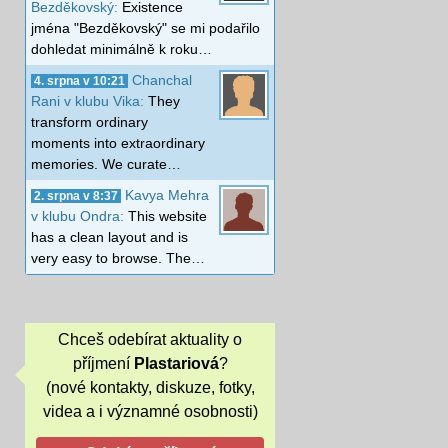
Bezděkovský:
Existence
jména "Bezděkovský" se mi podařilo
dohledat minimálně k roku…
Chanchal
4. srpna v 10:21
Rani v klubu Vika:
They
transform ordinary
moments into extraordinary
memories. We curate…
Kavya Mehra
2. srpna v 8:37
v klubu Ondra:
This website
has a clean layout and is
very easy to browse. The…
Chceš odebírat aktuality o
příjmení
Plastariová
?
(nové kontakty, diskuze, fotky,
videa a i významné osobnosti)