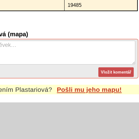
19485
ová (mapa)
mením
Plastariová
?
Pošli mu jeho mapu!