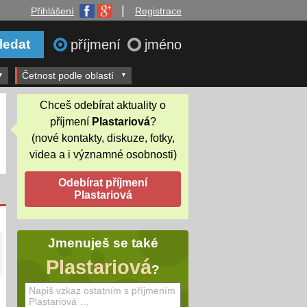
|
Přihlášení
Registrace
příjmení
jméno
Četnost podle oblastí
Chceš odebírat aktuality o
příjmení
Plastariová
?
(nové kontakty, diskuze, fotky,
videa a i významné osobnosti)
Jmenuješ se také
Plastariová
?