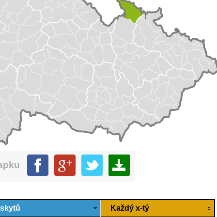
mapku
ýskytů
Každý x-tý