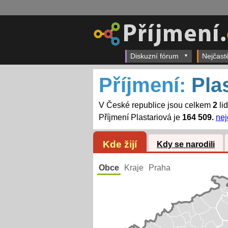
Diskuzní fórum
Nejčast
Příjmení:
Pla
V České republice jsou celkem
2
lid
Příjmení Plastariová je
164 509.
nej
Kde žijí
Kdy se narodili
Obce
Kraje
Praha