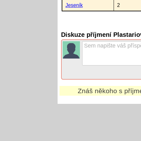
Jeseník
2
Diskuze příjmení Plastari
Znáš někoho s příj