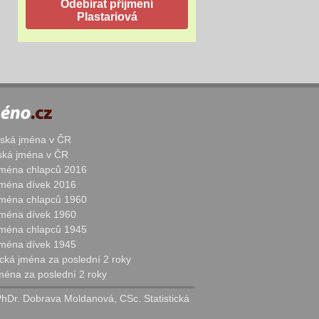
žská jména v ČR
nská jména v ČR
 jména chlapců 2016
 jména dívek 2016
 jména chlapců 1960
 jména dívek 1960
 jména chlapců 1945
 jména dívek 1945
cká jména za poslední 2 roky
jména za poslední 2 roky
PhDr. Dobrava Moldanová, CSc. Statistická