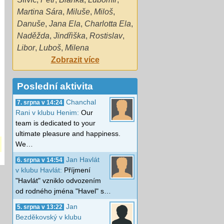
Martina Sára
,
Miluše
,
Miloš
,
Danuše
,
Jana Ela
,
Charlotta Ela
,
Naděžda
,
Jindřiška
,
Rostislav
,
Libor
,
Luboš
,
Milena
Zobrazit více
Poslední aktivita
Chanchal
7. srpna v 14:24
Rani v klubu Henim:
Our
team is dedicated to your
ultimate pleasure and happiness.
We…
Jan Havlát
6. srpna v 14:54
v klubu Havlát:
Příjmení
"Havlát" vzniklo odvozením
od rodného jména "Havel" s…
Jan
5. srpna v 13:22
Bezděkovský v klubu