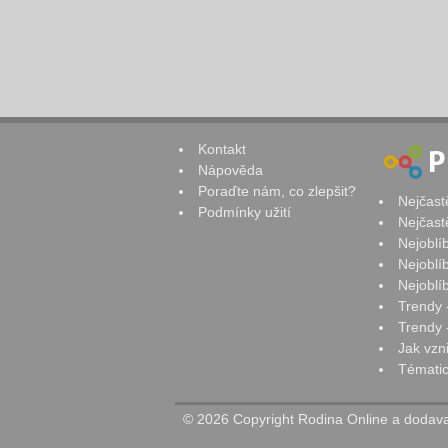
Kontakt
Nápověda
Poraďte nám, co zlepšit?
Nejčast
Podmínky užití
Nejčast
Nejoblí
Nejoblí
Nejoblí
Trendy 
Trendy -
Jak vzn
Tématic
© 2026 Copyright Rodina Online a dodavat