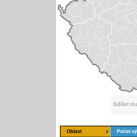
Sdílet 
Oblast
Počet v