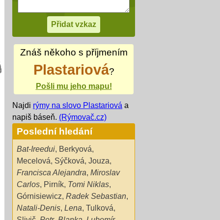
Znáš někoho s příjmením
Plastariová
?
Pošli mu jeho mapu!
Najdi
rýmy na slovo Plastariová
a
napiš báseň.
(Rýmovač.cz)
Poslední hledání
Bat-Ireedui
,
Berkyová
,
Mecelová
,
Sýčková
,
Jouza
,
Francisca Alejandra
,
Miroslav
Carlos
,
Pirník
,
Tomi Niklas
,
Górnisiewicz
,
Radek Sebastian
,
Natali-Denis
,
Lena
,
Tulková
,
Slivič
,
Petr
,
Blanka
,
Lubomír
,