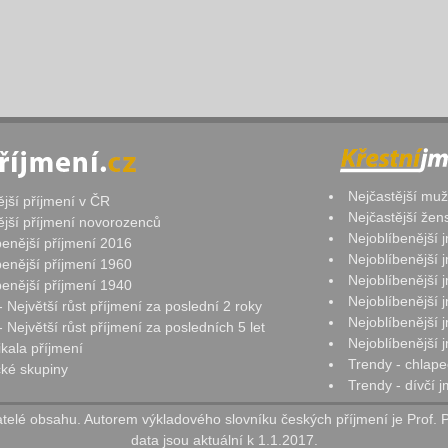
Nejčastější mu
ější příjmení v ČR
Nejčastější že
ější příjmení novorozenců
Nejoblíbenější
benější příjmení 2016
Nejoblíbenější
benější příjmení 1960
Nejoblíbenější
benější příjmení 1940
Nejoblíbenější
- Největší růst příjmení za poslední 2 roky
Nejoblíbenější
 Největší růst příjmení za posledních 5 let
Nejoblíbenější
ikala příjmení
Trendy - chlape
ké skupiny
Trendy - dívčí 
elé obsahu. Autorem výkladového slovníku českých příjmení je Prof. 
data jsou aktuální k 1.1.2017.