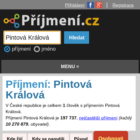
|
Přihlášení
Registrace
příjmení
jméno
MENU ≡
Příjmení:
Pintová
Králová
V České republice je celkem
1
člověk s příjmením Pintová
Králová.
Příjmení Pintová Králová je
197 737.
nejčastější příjmení
(každý
10 270 879.
obyvatel)
.
Osobnosti
Kde žijí
Kdy se narodili
Původ