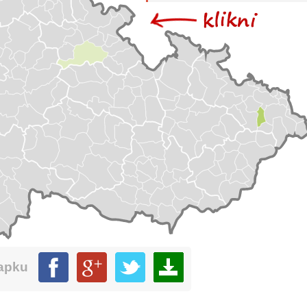
mapku