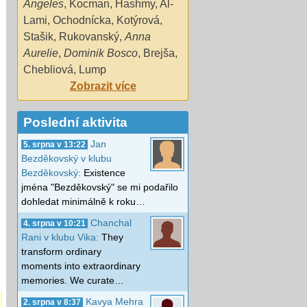
Angeles
,
Kocman
,
Hashmy
,
Al-
Lami
,
Ochodnícka
,
Kotýrová
,
Stašik
,
Rukovanský
,
Anna
Aurelie
,
Dominik Bosco
,
Brejša
,
Chebliová
,
Lump
Zobrazit více
Poslední aktivita
Jan
5. srpna v 13:22
Bezděkovský v klubu
Bezděkovský:
Existence
jména "Bezděkovský" se mi podařilo
dohledat minimálně k roku…
Chanchal
4. srpna v 10:21
Rani v klubu Vika:
They
transform ordinary
moments into extraordinary
memories. We curate…
Kavya Mehra
2. srpna v 8:37