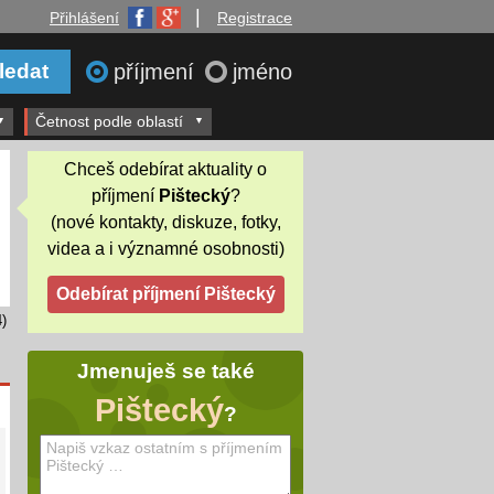
|
Přihlášení
Registrace
příjmení
jméno
Četnost podle oblastí
Chceš odebírat aktuality o
příjmení
Pištecký
?
(nové kontakty, diskuze, fotky,
videa a i významné osobnosti)
)
Jmenuješ se také
Pištecký
?