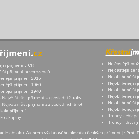
Nejčastější mu
ější příjmení v ČR
Nejčastější že
ější příjmení novorozenců
Nejoblíbenější
benější příjmení 2016
Nejoblíbenější
benější příjmení 1960
Nejoblíbenější
benější příjmení 1940
Nejoblíbenější
- Největší růst příjmení za poslední 2 roky
Nejoblíbenější
 Největší růst příjmení za posledních 5 let
Nejoblíbenější
ikala příjmení
Trendy - chlape
ké skupiny
Trendy - dívčí 
elé obsahu. Autorem výkladového slovníku českých příjmení je Prof. 