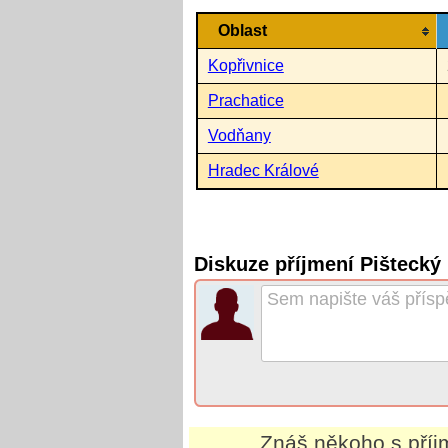
Oblast
Kopřivnice
Prachatice
Vodňany
Hradec Králové
Diskuze příjmení Pištecký
Znáš někoho s pří