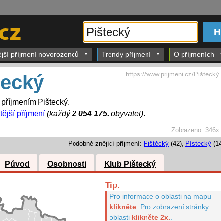
ější příjmení novorozenců
Trendy příjmení
O příjmeních
https://www.prijmeni.cz/Pištecký
tecký
s příjmením Pištecký.
tější příjmení
(každý
2 054 175.
obyvatel)
.
Zobrazeno:
346x
Podobně znějící příjmení:
Pištěcký
(42),
Pístecký
(14
Původ
Osobnosti
Klub Pištecký
Tip:
Pro informace o oblasti na mapu
klikněte
.
Pro zobrazení stránky
oblasti
klikněte 2x.
.