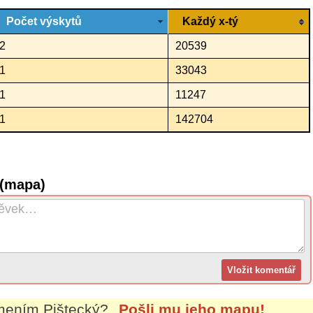
Počet výskytů
Každý x-tý
2
20539
1
33043
1
11247
1
142704
 (mapa)
jmením
Pištecký
?
Pošli mu jeho mapu!