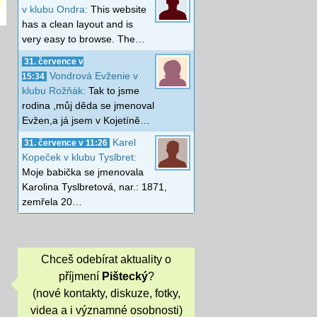
v klubu Ondra:
This website
has a clean layout and is
very easy to browse. The…
31. července v
Vondrová Evženie v
15:34
klubu Rožňák:
Tak to jsme
rodina ,můj děda se jmenoval
Evžen,a já jsem v Kojetíně…
Karel
31. července v 11:26
Kopeček v klubu Tyslbret:
Moje babička se jmenovala
Karolina Tyslbretová, nar.: 1871,
zemřela 20…
Chceš odebírat aktuality o
příjmení
Pištecký
?
(nové kontakty, diskuze, fotky,
videa a i významné osobnosti)