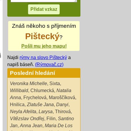
Znáš někoho s příjmením
Pištecký
?
Pošli mu jeho mapu!
Najdi
rýmy na slovo Pištecký
a
napiš báseň.
(Rýmovač.cz)
Poslední hledání
Veronika Michelle
,
Sixta
,
Willibald
,
Chlumecká
,
Natalia
Anna
,
Frychelová
,
Maroščíková
,
Hnilica
,
Zlatuše Jana
,
Danyi
,
Neyla Afelita
,
Larysa
,
Thirová
,
Vítězslav Ondřej
,
Filin
,
Santino
Jan
,
Anna Jean
,
Maria De Los