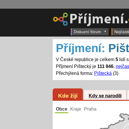
Diskuzní fórum
Nejčast
Příjmení:
Piš
V České republice je celkem
5
lidí 
Příjmení Pištecký je
111 946.
nejčas
Přechýlená forma:
Pištecká
(3)
Kde žijí
Kdy se narodili
Obce
Kraje
Praha