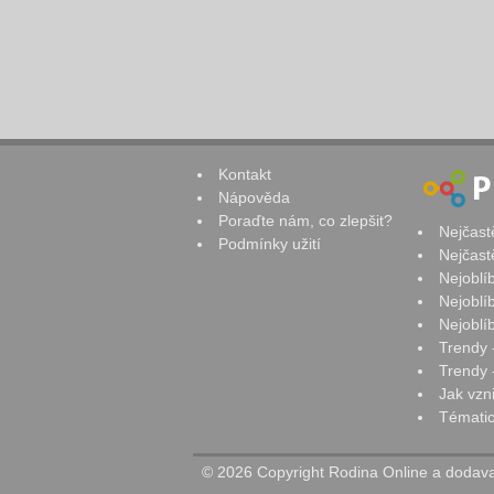
Kontakt
Nápověda
Poraďte nám, co zlepšit?
Nejčast
Podmínky užití
Nejčast
Nejoblí
Nejoblí
Nejoblí
Trendy 
Trendy -
Jak vzn
Tématic
© 2026 Copyright Rodina Online a dodavat