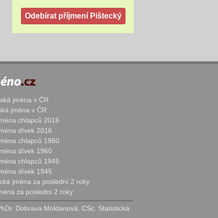
žská jména v ČR
nská jména v ČR
 jména chlapců 2016
 jména dívek 2016
 jména chlapců 1960
 jména dívek 1960
 jména chlapců 1945
 jména dívek 1945
cká jména za poslední 2 roky
jména za poslední 2 roky
PhDr. Dobrava Moldanová, CSc. Statistická