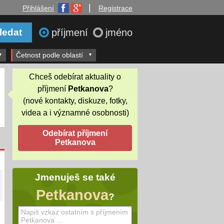
|
Přihlášení
Registrace
příjmení
jméno
Četnost podle oblastí
Chceš odebírat aktuality o
příjmení
Petkanova
?
(nové kontakty, diskuze, fotky,
videa a i významné osobnosti)
Jmenuješ se také
Petkanova
?