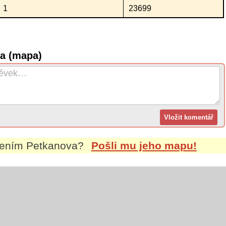
1
23699
va (mapa)
mením
Petkanova
?
Pošli mu jeho mapu!