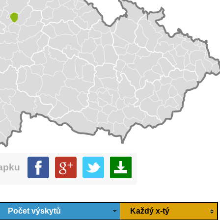
mapku
Počet výskytů
Každý x-tý