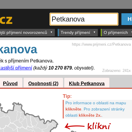
ější příjmení novorozenců
Trendy příjmení
O příjmeních
https://www.prijmeni.cz/Petkanova
kanova
k s příjmením Petkanova.
astější příjmení
(každý
10 270 879.
obyvatel)
.
Zobrazeno:
241x
Původ
Osobnosti (2)
Klub Petkanova
Tip:
Pro informace o oblasti na mapu
klikněte
.
Pro zobrazení stránky
oblasti
klikněte 2x.
.