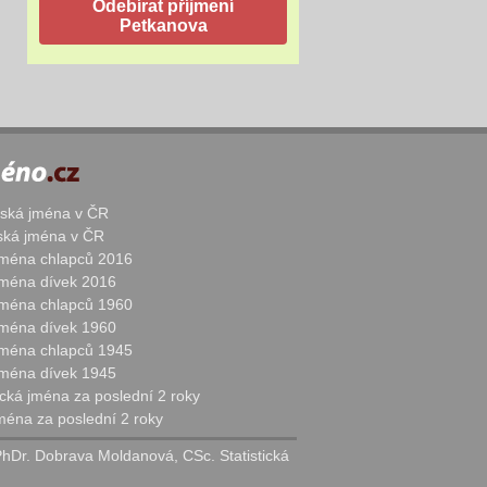
žská jména v ČR
nská jména v ČR
 jména chlapců 2016
 jména dívek 2016
 jména chlapců 1960
 jména dívek 1960
 jména chlapců 1945
 jména dívek 1945
cká jména za poslední 2 roky
jména za poslední 2 roky
PhDr. Dobrava Moldanová, CSc. Statistická