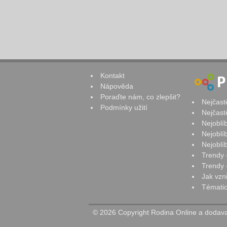
Kontakt
Nápověda
Poraďte nám, co zlepšit?
Nejčast
Podmínky užití
Nejčast
Nejoblí
Nejoblí
Nejoblí
Trendy 
Trendy -
Jak vzn
Tématic
© 2026 Copyright Rodina Online a dodavat