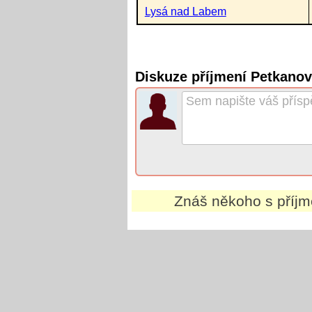
Lysá nad Labem
Diskuze příjmení Petkano
Znáš někoho s příj