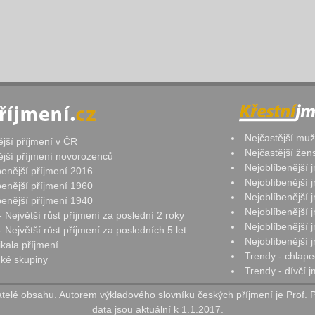
Nejčastější mu
ější příjmení v ČR
Nejčastější že
ější příjmení novorozenců
Nejoblíbenější
benější příjmení 2016
Nejoblíbenější
benější příjmení 1960
Nejoblíbenější
benější příjmení 1940
Nejoblíbenější
- Největší růst příjmení za poslední 2 roky
Nejoblíbenější
 Největší růst příjmení za posledních 5 let
Nejoblíbenější
ikala příjmení
Trendy - chlape
ké skupiny
Trendy - dívčí 
elé obsahu. Autorem výkladového slovníku českých příjmení je Prof. 
data jsou aktuální k 1.1.2017.