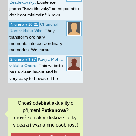
Bezděkovský:
Existence
jména "Bezděkovský" se mi podařilo
dohledat minimálně k roku…
Chanchal
4. srpna v 10:21
Rani v klubu Vika:
They
transform ordinary
moments into extraordinary
memories. We curate…
Kavya Mehra
2. srpna v 8:37
v klubu Ondra:
This website
has a clean layout and is
very easy to browse. The…
Chceš odebírat aktuality o
příjmení
Petkanova
?
(nové kontakty, diskuze, fotky,
videa a i významné osobnosti)