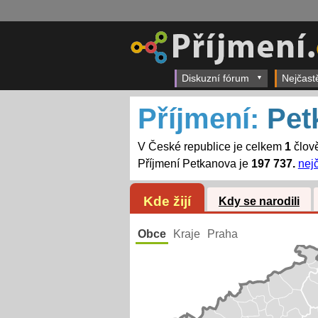
Diskuzní fórum
Nejčast
Příjmení:
Pet
V České republice je celkem
1
člově
Příjmení Petkanova je
197 737.
nejč
Kde žijí
Kdy se narodili
Obce
Kraje
Praha