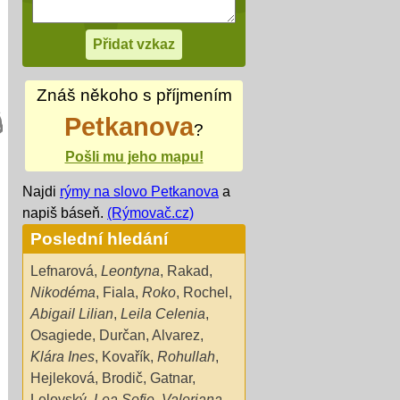
Znáš někoho s příjmením
Petkanova
?
Pošli mu jeho mapu!
Najdi
rýmy na slovo Petkanova
a
napiš báseň.
(Rýmovač.cz)
Poslední hledání
Lefnarová
,
Leontyna
,
Rakad
,
Nikodéma
,
Fiala
,
Roko
,
Rochel
,
Abigail Lilian
,
Leila Celenia
,
Osagiede
,
Durčan
,
Alvarez
,
Klára Ines
,
Kovařík
,
Rohullah
,
Hejleková
,
Brodič
,
Gatnar
,
Lelovský
,
Lea Sofie
,
Valeriana
,