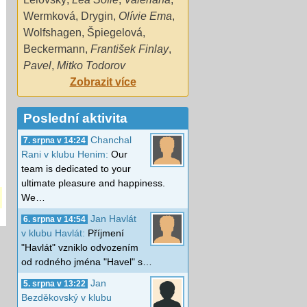
Wermková
,
Drygin
,
Olívie Ema
,
Wolfshagen
,
Špiegelová
,
Beckermann
,
František Finlay
,
Pavel
,
Mitko Todorov
Zobrazit více
Poslední aktivita
Chanchal
7. srpna v 14:24
Rani v klubu Henim:
Our
team is dedicated to your
ultimate pleasure and happiness.
We…
Jan Havlát
6. srpna v 14:54
v klubu Havlát:
Příjmení
"Havlát" vzniklo odvozením
od rodného jména "Havel" s…
Jan
5. srpna v 13:22
Bezděkovský v klubu