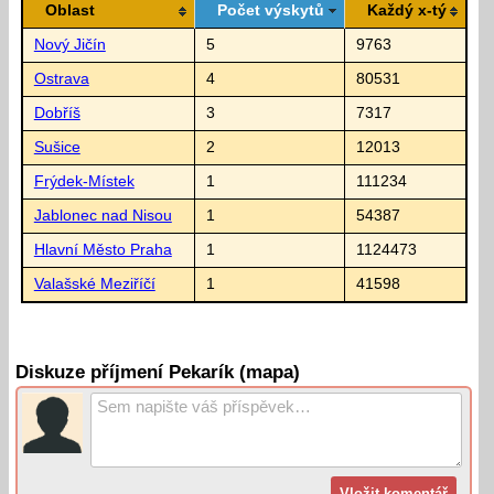
Oblast
Počet výskytů
Každý x-tý
Nový Jičín
5
9763
Ostrava
4
80531
Dobříš
3
7317
Sušice
2
12013
Frýdek-Místek
1
111234
Jablonec nad Nisou
1
54387
Hlavní Město Praha
1
1124473
Valašské Meziříčí
1
41598
Diskuze příjmení Pekarík (mapa)