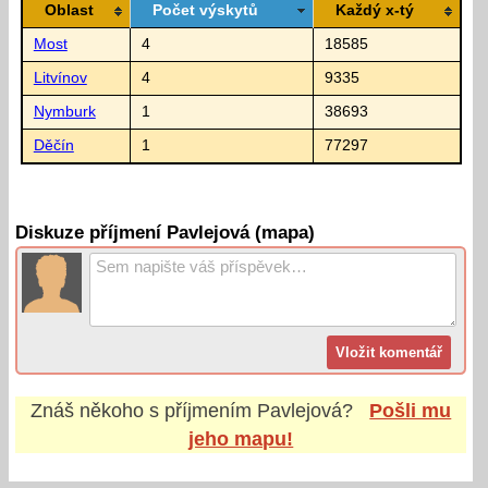
Oblast
Počet výskytů
Každý x-tý
Most
4
18585
Litvínov
4
9335
Nymburk
1
38693
Děčín
1
77297
Diskuze příjmení Pavlejová (mapa)
Znáš někoho s příjmením
Pavlejová
?
Pošli mu
jeho mapu!