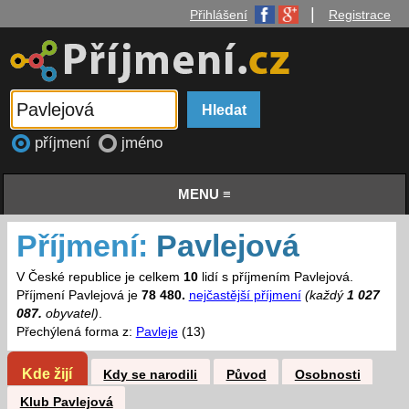
|
Přihlášení
Registrace
příjmení
jméno
MENU ≡
Příjmení:
Pavlejová
V České republice je celkem
10
lidí s příjmením Pavlejová.
Příjmení Pavlejová je
78 480.
nejčastější příjmení
(každý
1 027
087.
obyvatel)
.
Přechýlená forma z:
Pavleje
(13)
Kde žijí
Kdy se narodili
Původ
Osobnosti
Klub Pavlejová