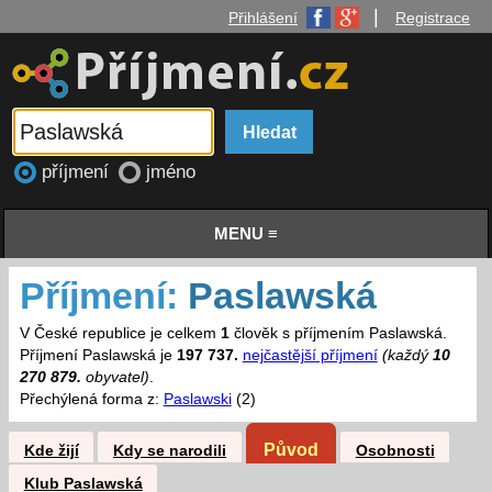
|
Přihlášení
Registrace
příjmení
jméno
MENU ≡
Příjmení:
Paslawská
V České republice je celkem
1
člověk s příjmením Paslawská.
Příjmení Paslawská je
197 737.
nejčastější příjmení
(každý
10
270 879.
obyvatel)
.
Přechýlená forma z:
Paslawski
(2)
Původ
Kde žijí
Kdy se narodili
Osobnosti
Klub Paslawská