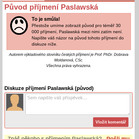
Původ příjmení Paslawská
To je smůla!
Přestože umíme zobrazit původ pro téměř 30
000 příjmení, Paslawská mezi nimi zatím není.
Napište váš názor na původ tohoto příjmení do
diskuze níže.
Autorem výkladového slovníku českých příjmení je Prof. PhDr. Dobrava
Moldanová, CSc.
Všechna práva vyhrazena.
Diskuze příjmení Paslawská (původ)
Znáš někoho s příjmením
Paslawská
?
Pošli mu